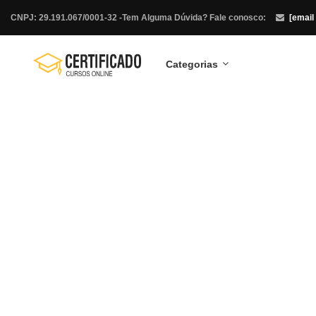
CNPJ: 29.191.067/0001-32 -
Tem Alguma Dúvida? Fale conosco:
[email
Categorias