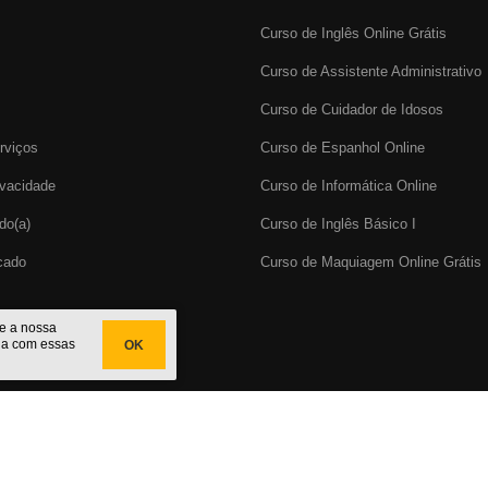
Curso de Inglês Online Grátis
Curso de Assistente Administrativo
Curso de Cuidador de Idosos
rviços
Curso de Espanhol Online
ivacidade
Curso de Informática Online
do(a)
Curso de Inglês Básico I
icado
Curso de Maquiagem Online Grátis
te a nossa
da com essas
OK
cado
do Brasil. CNPJ: 29.191.067/0001-32