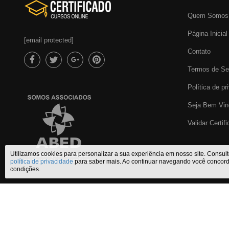
Quem Somos
Página Inicial
[email protected]
Contato
Termos de Se
Política de pr
Seja Bem Vin
Validar Certif
Utilizamos cookies para personalizar a sua experiência em nosso site. Consul
política de privacidade
para saber mais. Ao continuar navegando você concor
condições.
Certificado Cursos Online
,
o melhor site de
cursos online com certifi