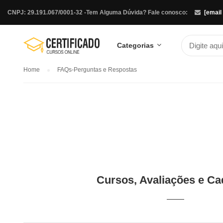
CNPJ: 29.191.067/0001-32 -
Tem Alguma Dúvida? Fale conosco:
[email
Categorias
Home
FAQs-Perguntas e Respostas
Cursos, Avaliações e Ca