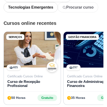
Tecnologias Emergentes
Procurar curso
Cursos online recentes
SERVIÇOS
GESTÃO FINANCEIRA
405
297
Certificado Cursos Online
Certificado Cursos Online
Curso de Recepção
Curso de Administraçã
Profissional
Financeira
50 Horas
35 Horas
Gratuito
Grat