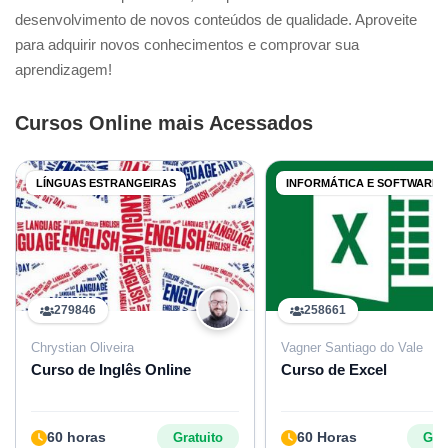
desenvolvimento de novos conteúdos de qualidade. Aproveite
para adquirir novos conhecimentos e comprovar sua
aprendizagem!
Cursos Online mais Acessados
LÍNGUAS ESTRANGEIRAS
INFORMÁTICA E SOFTWARES
279846
258661
Chrystian Oliveira
Vagner Santiago do Vale
Curso de Inglês Online
Curso de Excel
60 horas
60 Horas
Gratuito
Grat