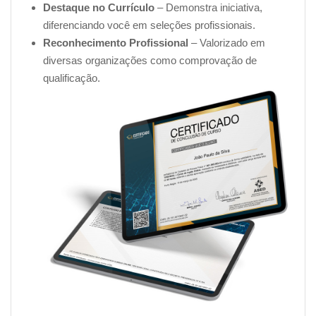
Destaque no Currículo
– Demonstra iniciativa,
diferenciando você em seleções profissionais.
Reconhecimento Profissional
– Valorizado em
diversas organizações como comprovação de
qualificação.
Na primeira unidade do nosso curso de Informática
Básica Online, você será introduzido ao mundo da
tecnologia de maneira clara e objetiva.
Com uma abordagem didática e dividida em capítulos,
essa unidade trará conceitos simples e fundamentais
para o entendimento da importância da informática no
mundo moderno.
Você descobrirá os elementos que tornam a informática
uma ferramenta indispensável, e como ela pode ser