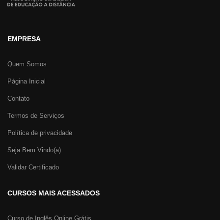
EMPRESA
Quem Somos
Página Inicial
Contato
Termos de Serviços
Fundamental de ser explicado em todo
curso de
Política de privacidade
computação
, o Windows é uma plataforma altamente
complexa e completa. Nele, você consegue fazer
Seja Bem Vindo(a)
praticamente tudo, principalmente pelas várias
Validar Certificado
ferramentas e aplicativos úteis.
CURSOS MAIS ACESSADOS
Esta unidade do curso online foi elaborada para te
apresentar os principais aplicativos e recursos úteis do
Curso de Inglês Online Grátis