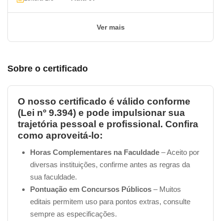
Com uma abordagem completa sobre conceitos e
Ver mais
ferramentas da Informática, o curso oferece
conhecimentos indispensáveis para o seu
desenvolvimento profissional. Além disso, você estará
preparado para enfrentar todos os desafios que
Sobre o certificado
surgirem pela frente.
O nosso certificado é válido conforme
Não perca mais tempo! Venha conferir agora mesmo o
(Lei nº 9.394) e pode impulsionar sua
nosso review do curso e saiba tudo o que será
trajetória pessoal e profissional. Confira
abordado em cada unidade. Aproveite essa
como aproveitá-lo:
oportunidade para se tornar um expert em Informática e
conquistar o sucesso que você merece!
Horas Complementares na Faculdade
– Aceito por
diversas instituições, confirme antes as regras da
Veja a primeira aula de informática do
sua faculdade.
nosso curso:
Pontuação em Concursos Públicos
– Muitos
editais permitem uso para pontos extras, consulte
sempre as especificações.