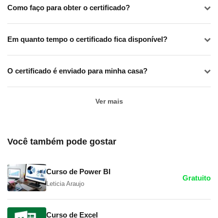
Windows Explorer (Explorador do
Como faço para obter o certificado?
Windows)
Em quanto tempo o certificado fica disponível?
O certificado é enviado para minha casa?
Ver mais
Você também pode gostar
O Windows Explorer é a principal forma de navegar por
um
computador
que utilize a plataforma Windows. Ele é
Curso de Power BI
Gratuito
um gerenciador de arquivos e pastas – e é o
Leticia Araujo
responsável pela organização, exclusão,
movimentação e demais tarefas no seu computador –
Curso de Excel