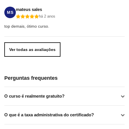
mateus sales
MS
1) Área de Trabalho / Desktop
há 2 anos
top demais, ótimo curso.
2) Ícones
3) Menu Iniciar
Ver todas as avaliações
4) Configurações do Windows
Perguntas frequentes
5) Barra de atalhos
O curso é realmente gratuito?
6) Área de Notificação (canto inferior esquerdo da área de
trabalho)
O que é a taxa administrativa do certificado?