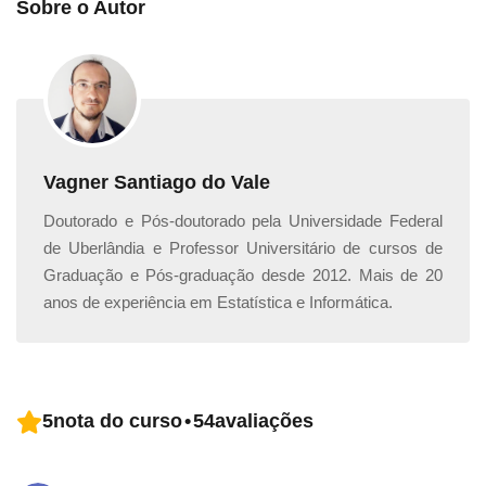
Sobre o Autor
informática
básica – Windows 10, partindo para o
aprendizado de conhecimentos mais específicos.
Windows (Janelas)
Vagner Santiago do Vale
Doutorado e Pós-doutorado pela Universidade Federal
de Uberlândia e Professor Universitário de cursos de
Graduação e Pós-graduação desde 2012. Mais de 20
anos de experiência em Estatística e Informática.
Na segunda unidade do
curso online gratuito
– você
5
nota do curso
•
54
avaliações
entrará em um assunto chave, que é a plataforma
Windows.