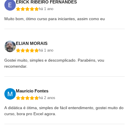
ERICK RIBEIRO FERNANDES
há 1 ano
Aqui nesta etapa do curso básico você poderá
conhecer ao longo dos capítulos os principais recursos
Muito bom, ótimo curso para iniciantes, assim como eu
da plataforma, que te ajudarão a se localizar e a utilizá-
la com máxima eficiência.
ELIAN MORAIS
Sabe aquela sensação de ligar um computador e não
há 1 ano
saber por onde começar, onde clicar? Depois de
concluir esta unidade você não precisará mais se
Gostei muito, simples e descomplicado. Parabéns, vou
recomendar.
preocupar com isso!
Nosso curso foi criado especialmente para lhe trazer a
confiança e os conhecimentos para trabalhar utilizando
Mauricio Fontes
qualquer computador.
há 2 anos
A didática é ótima, simples de fácil entendimento, gostei muito do
Seus aprendizado é dividido nos seguintes capítulos do
curso, bora pro Excel agora.
curso, que visam facilitar e tornar o entendimento mais
prático, simples e rápido: