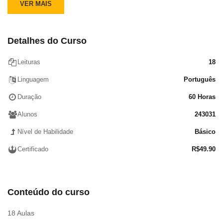
VER MAIS
Menu Iniciar
Configurações do Windows
Barra de Atalhos
Detalhes do Curso
Área de Notificação (canto inferior esquerdo da área
de trabalho)
Leituras
18
Windows Explorer (Explorador do Windows)
Linguagem
Português
Acessando o Explorador
Funcionamento do Explorador
Duração
60 Horas
Tipos de Arquivos
Alunos
243031
Criando Novas Pastas
Copiando e Colando Pasta ou Arquivo existente
Nível de Habilidade
Básico
para outra Pasta
Certificado
R$
49.90
Movendo Pastas ou Arquivos p/ outra Pasta
Aplicativos úteis
Calculadora
Conteúdo do curso
Calendário
Câmera
18 Aulas
Excel