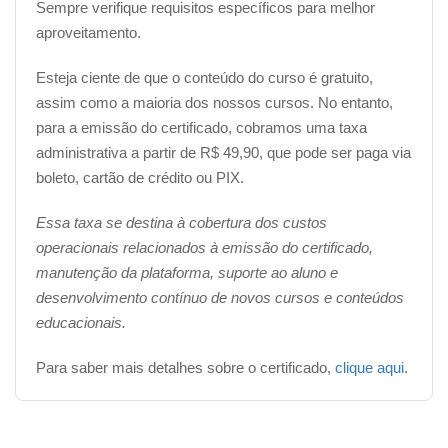
Sempre verifique requisitos específicos para melhor
aplicada em diversas áreas do conhecimento.
aproveitamento.
Não perca mais tempo e venha se preparar para o
Esteja ciente de que o conteúdo do curso é gratuito,
futuro com o nosso curso Online gratuito! Matricule-se
assim como a maioria dos nossos cursos. No entanto,
agora e comece a aprender desde os conceitos mais
para a emissão do certificado, cobramos uma taxa
básicos até as funções mais avançadas da tecnologia.
administrativa a partir de R$ 49,90, que pode ser paga via
boleto, cartão de crédito ou PIX.
1) Utilidades da informática na sua vida
Essa taxa se destina à cobertura dos custos
operacionais relacionados à emissão do certificado,
2) Software X Hardware
manutenção da plataforma, suporte ao aluno e
desenvolvimento contínuo de novos cursos e conteúdos
educacionais.
3) Comandos do teclado
Para saber mais detalhes sobre o certificado,
clique aqui
.
4) Mouse e Touchpad
Ao final você será capaz de avançar no
curso de