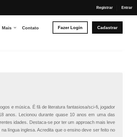
Registrar
Entrar
Fazer Login
Cadastrar
Mais
Contato
s e música. É fã de literatura fantasiosa/sci-fi, jogador
s 18 anos. Lecionou durante quase 10 anos em uma das
ferentes idades. Destaca-se por ter um approach mais leve
na língua inglesa. Acredita que o ensino deve ser feito no