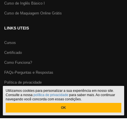
Curso de Inglês Básico I
Curso de Maquiagem Online Grátis
LINKS UTEIS
Cursos
Certificado
Como Funciona?
FAQs-Perguntas e Respostas
Política de privacidade
Utilizamos cookies para personalizar a sua experiência em nosso site.
Blog
Consulte a nossa
política de privacidade
para saber mais. Ao continuar
navegando você concorda com essas condições.
OK
Certificado Cursos Online
,
o melhor site de
cursos online com