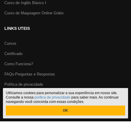
Curso de Inglês Básico I
Curso de Maquiagem Online Grátis
LINKS UTEIS
Cursos
Certificado
Como Funciona?
FAQs-Perguntas e Respostas
Política de privacidade
Utilizamos cookies para personalizar a sua experiência em nosso site.
Blog
Consulte a nossa
política de privacidade
para saber mais. Ao continuar
navegando você concorda com essas condições.
OK
Certificado Cursos Online
,
o melhor site de
cursos online com