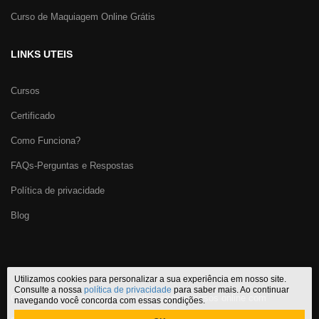
Curso de Maquiagem Online Grátis
LINKS UTEIS
Cursos
Certificado
Como Funciona?
FAQs-Perguntas e Respostas
Política de privacidade
Blog
Utilizamos cookies para personalizar a sua experiência em nosso site.
Consulte a nossa
política de privacidade
para saber mais. Ao continuar
Certificado Cursos Online
,
o melhor site de
cursos online com
navegando você concorda com essas condições.