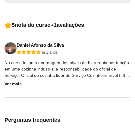
de R$ 49,90, podendo ser pago por boleto bancário,
cartão de crédito ou
PIX
.
Assim que o pagamento for confirmado (o prazo de
5
nota do curso
•
1
avaliações
confirmação varia dependendo do método de
pagamento escolhido), você receberá a liberação para
Daniel Afonso da Silva
realizar o download do seu certificado.
há 2 anos
No curso faltou a abordagem dos níveis de hierarquia por função
em uma cozinha industrial a responsabilidade do oficial de
Serviço, Oficial de cozinha líder de Serviço Cozinheiro nível I, II III
e Chef e Master Chefe.
Ver mais
Perguntas frequentes