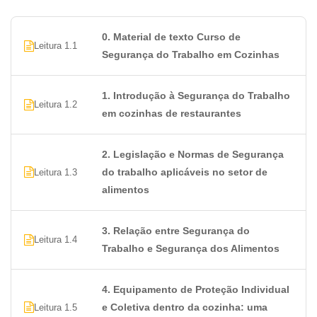
perigosos, substâncias químicas e altas
temperaturas. A implementação de medidas de
0. Material de texto Curso de
segurança adequadas reduz a incidência de
Leitura 1.1
Segurança do Trabalho em Cozinhas
acidentes, como cortes, queimaduras, quedas e
intoxicações.
Bem-estar dos funcionários:
promover um
1. Introdução à Segurança do Trabalho
Leitura 1.2
ambiente seguro de trabalho não apenas previne
em cozinhas de restaurantes
acidentes, mas também melhora a qualidade de
vida dos funcionários. Isso pode aumentar a moral
2. Legislação e Normas de Segurança
da equipe, reduzir faltas e contribuir para um
do trabalho aplicáveis no setor de
Leitura 1.3
ambiente de trabalho mais saudável.
alimentos
Atendimento às Normas Regulatórias:
existem
regulamentações específicas para segurança do
3. Relação entre Segurança do
trabalho em cozinhas, e o cumprimento dessas
Leitura 1.4
Trabalho e Segurança dos Alimentos
normas é essencial para evitar multas, penalidades
e, principalmente, proteger a saúde dos
4. Equipamento de Proteção Individual
trabalhadores.
e Coletiva dentro da cozinha: uma
Preservação da qualidade dos alimentos:
a
Leitura 1.5