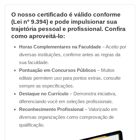
Quais tópicos abordaremos no nosso
O nosso certificado é válido conforme
Curso de Segurança do Trabalho em
(Lei nº 9.394) e pode impulsionar sua
Cozinhas?
trajetória pessoal e profissional. Confira
Introdução à Segurança do Trabalho em cozinhas
como aproveitá-lo:
de restaurantes
Horas Complementares na Faculdade
– Aceito por
Legislação e Normas de Segurança do Trabalho
diversas instituições, confirme antes as regras da
aplicáveis no setor de alimentos
sua faculdade.
Relação entre Segurança do Trabalho e Segurança
Pontuação em Concursos Públicos
– Muitos
dos Alimentos
editais permitem uso para pontos extras, consulte
Equipamentos de Proteção Individual e Coletiva
sempre as especificações.
dentro da cozinha: uma visão geral
Destaque no Currículo
– Demonstra iniciativa,
Máquinas e equipamentos: quando a NR12 é
diferenciando você em seleções profissionais.
aplicada
Reconhecimento Profissional
– Valorizado em
Identificação e análise de riscos ocupacionais em
diversas organizações como comprovação de
cozinhas de restaurantes
qualificação.
Risco físico na cozinha de restaurante
Risco químico na cozinha de restaurante