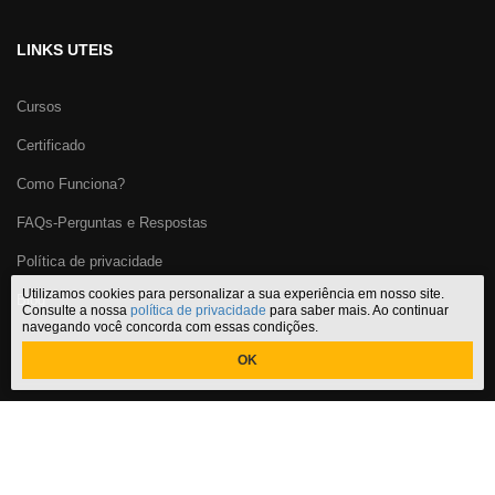
LINKS UTEIS
Cursos
Certificado
Como Funciona?
FAQs-Perguntas e Respostas
Política de privacidade
Utilizamos cookies para personalizar a sua experiência em nosso site.
Blog
Consulte a nossa
política de privacidade
para saber mais. Ao continuar
navegando você concorda com essas condições.
OK
Certificado Cursos Online
,
o melhor site de
cursos online com
certificado
do Brasil. CNPJ: 29.191.067/0001-32