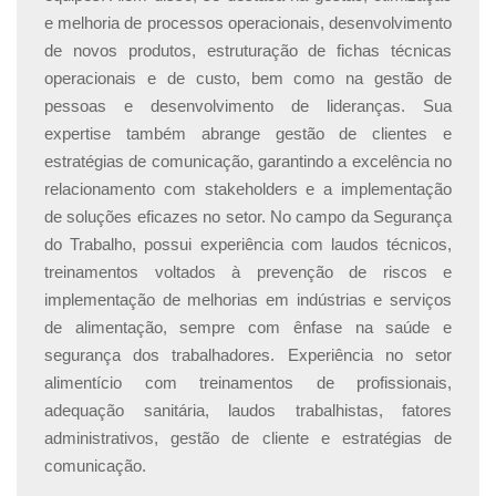
O nosso Curso de Alimentação e Hipertrofia online foi
e melhoria de processos operacionais, desenvolvimento
planejado para ter uma duração de 35 horas-aula. Mas
de novos produtos, estruturação de fichas técnicas
olha que bacana, como nossa plataforma é digital,
você
operacionais e de custo, bem como na gestão de
pode fazer o curso no seu ritmo, a qualquer hora e
pessoas e desenvolvimento de lideranças. Sua
em qualquer lugar
. Só precisa estar conectado à
expertise também abrange gestão de clientes e
internet, ok?
estratégias de comunicação, garantindo a excelência no
relacionamento com stakeholders e a implementação
Como obter o certificado de conclusão
de soluções eficazes no setor. No campo da Segurança
do Trabalho, possui experiência com laudos técnicos,
do curso?
treinamentos voltados à prevenção de riscos e
implementação de melhorias em indústrias e serviços
Para obter o seu certificado, é bastante simples!
Basta
de alimentação, sempre com ênfase na saúde e
realizar o curso por completo e obter uma nota igual
segurança dos trabalhadores. Experiência no setor
ou superior a 6.0 na avaliação final
. Uma vez que
alimentício com treinamentos de profissionais,
você tenha alcançado esse resultado, você poderá
adequação sanitária, laudos trabalhistas, fatores
solicitar o seu certificado.
administrativos, gestão de cliente e estratégias de
comunicação.
O valor do investimento para a emissão do certificado é