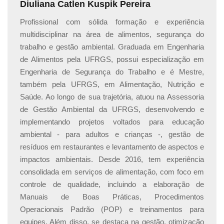
Diuliana Catlen Kuspik Pereira
O conteúdo do nosso
Curso de Segurança do
Trabalho em Cozinhas Online é Gratuito
, assim
Profissional com sólida formação e experiência
como a grande maioria dos cursos da nossa plataforma
multidisciplinar na área de alimentos, segurança do
Certificado Cursos Online
! No entanto, apenas para
trabalho e gestão ambiental. Graduada em Engenharia
lembrar, há uma taxa para a emissão do certificado no
de Alimentos pela UFRGS, possui especialização em
valor de
R$ 49,90 (O certificado é uma opção para os
Engenharia de Segurança do Trabalho e é Mestre,
alunos, e eles têm a liberdade de se inscreverem em
também pela UFRGS, em Alimentação, Nutrição e
quantos cursos gratuitos desejarem, sem
Saúde. Ao longo de sua trajetória, atuou na Assessoria
limitações, mesmo sem a intenção de obter
de Gestão Ambiental da UFRGS, desenvolvendo e
certificados de todos ou de nenhum deles)
.
implementando projetos voltados para educação
ambiental - para adultos e crianças -, gestão de
Essa taxa pode ser paga via boleto, cartão de crédito ou
resíduos em restaurantes e levantamento de aspectos e
PIX
, conforme a sua preferência.
impactos ambientais. Desde 2016, tem experiência
consolidada em serviços de alimentação, com foco em
controle de qualidade, incluindo a elaboração de
Quanto tempo dura um curso de
Manuais de Boas Práticas, Procedimentos
Segurança do Trabalho em Cozinhas?
Operacionais Padrão (POP) e treinamentos para
equipes. Além disso, se destaca na gestão, otimização