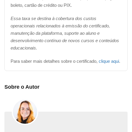
Mapa de risco para cozinhas: um estudo prático
boleto, cartão de crédito ou PIX.
Desta forma, estamos dando início ao curso de
Essa taxa se destina à cobertura dos custos
Segurança do Trabalho em cozinhas de restaurantes,
operacionais relacionados à emissão do certificado,
com aulas destinadas a proprietários de restaurantes,
manutenção da plataforma, suporte ao aluno e
profissionais da área de alimentos e especialistas em
desenvolvimento contínuo de novos cursos e conteúdos
segurança do trabalho em busca de aprofundamento
educacionais.
neste campo de atuação. Durante este curso,
abordaremos uma variedade de tópicos essenciais para
Para saber mais detalhes sobre o certificado,
clique aqui
.
garantir um ambiente de trabalho seguro e saudável, ao
mesmo tempo em que priorizamos a segurança dos
alimentos, tão importante dentro deste setor.
Sobre o Autor
Perguntas frequentes
Qual o valor de um curso de Segurança
do Trabalho em Cozinhas?