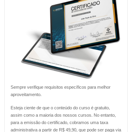
Risco biológico na cozinha de restaurante
Risco de acidente na cozinha de restaurante
Risco ergonômico na cozinha de restaurante
Acidentes de trabalho mais comuns em cozinhas
Doenças ocupacionais mais comuns em cozinhas
Gestão de resíduos e descarte adequado em
cozinhas de restaurantes
Sinalização de segurança e comunicação eficaz em
cozinhas de restaurantes
Incêndio em cozinhas: como prevenir e como agir
Primeiros socorros na cozinha
Comissão Interna de Prevenção de Acidentes e
Sempre verifique requisitos específicos para melhor
Assédio
aproveitamento.
Auditorias internas: avaliação e melhoria contínua
Treinamento de equipes e engajamento dos
Esteja ciente de que o conteúdo do curso é gratuito,
profissionais
assim como a maioria dos nossos cursos. No entanto,
Investigando incidentes e acidentes de trabalho na
para a emissão do certificado, cobramos uma taxa
prática
administrativa a partir de R$ 49,90, que pode ser paga via