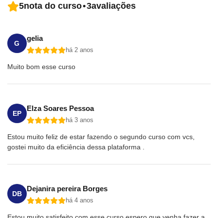
5
nota do curso
•
3
avaliações
gelia
G
há 2 anos
Muito bom esse curso
Elza Soares Pessoa
EP
há 3 anos
Estou muito feliz de estar fazendo o segundo curso com vcs,
gostei muito da eficiência dessa plataforma .
Dejanira pereira Borges
DB
há 4 anos
Estou muito satisfeito com esse curso espero que venha fazer a