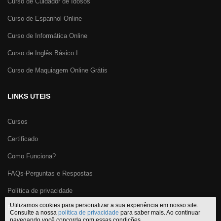
Curso de Cuidador de Idosos
Curso de Espanhol Online
Curso de Informática Online
Curso de Inglês Básico I
Curso de Maquiagem Online Grátis
LINKS UTEIS
Cursos
Certificado
Como Funciona?
FAQs-Perguntas e Respostas
Política de privacidade
Utilizamos cookies para personalizar a sua experiência em nosso site.
Blog
Consulte a nossa
política de privacidade
para saber mais. Ao continuar
navegando você concorda com essas condições.