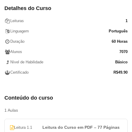
Obesidade e Educação Alimentar nas escolas
Detalhes do Curso
IMC (Índice de Massa Corpórea)
Educação alimentar e dieta
Leituras
1
Bibliografia
Linguagem
Português
Duração
60 Horas
Alunos
7070
Nível de Habilidade
Básico
Certificado
R$
49.90
Conteúdo do curso
1 Aulas
Leitura do Curso em PDF – 77 Páginas
Leitura 1.1