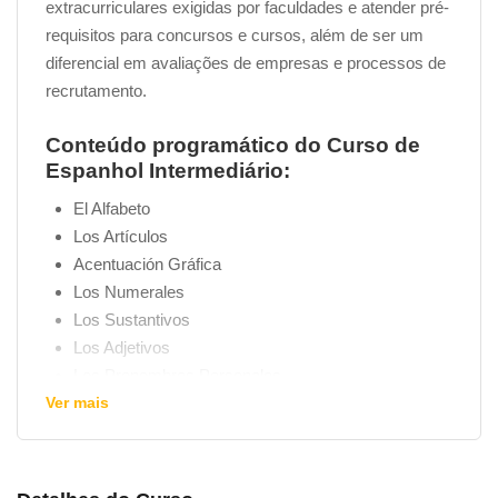
extracurriculares exigidas por faculdades e atender pré-
requisitos para concursos e cursos, além de ser um
diferencial em avaliações de empresas e processos de
recrutamento.
Conteúdo programático do Curso de
Espanhol Intermediário:
El Alfabeto
Los Artículos
Acentuación Gráfica
Los Numerales
Los Sustantivos
Los Adjetivos
Los Pronombres Personales
Ver mais
Pronombre Personal Complemento
Los Pronombres Relativos
Los Pronombres Interrogativos y Exclamativos
Los Demonstrativos