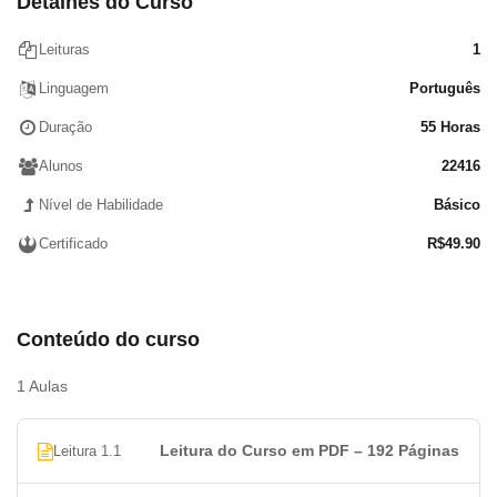
Detalhes do Curso
Los Posesivos
Las Preposiciones
Leituras
1
Los Adverbios
Linguagem
Português
Los Verbos
Las Conjunciones
Duração
55 Horas
Alunos
22416
Nível de Habilidade
Básico
Certificado
R$
49.90
Conteúdo do curso
1 Aulas
Leitura do Curso em PDF – 192 Páginas
Leitura 1.1