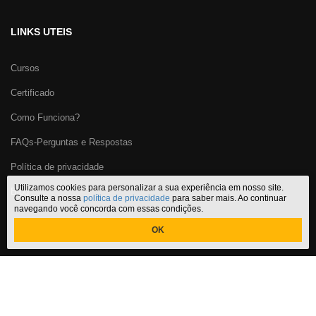
LINKS UTEIS
Cursos
Certificado
Como Funciona?
FAQs-Perguntas e Respostas
Política de privacidade
Utilizamos cookies para personalizar a sua experiência em nosso site.
Blog
Consulte a nossa
política de privacidade
para saber mais. Ao continuar
navegando você concorda com essas condições.
OK
Certificado Cursos Online
,
o melhor site de
cursos online com
certificado
do Brasil. CNPJ: 29.191.067/0001-32