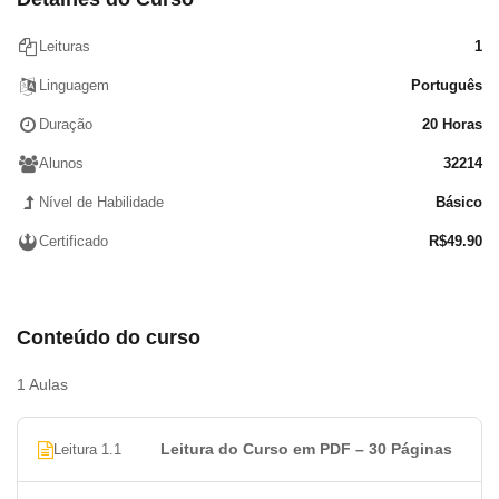
Cardinal Numbers
Ordinal Numbers
Leituras
1
Vocabulary- Members of the Family
Linguagem
Português
Vocabulary – Confusing verbs
Vocabulary – Work
Duração
20 Horas
Gabarito
Alunos
32214
Nível de Habilidade
Básico
Certificado
R$
49.90
Conteúdo do curso
1 Aulas
Leitura do Curso em PDF – 30 Páginas
Leitura 1.1