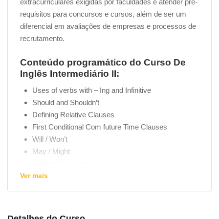
extracurriculares exigidas por faculdades e atender pré-
requisitos para concursos e cursos, além de ser um
diferencial em avaliações de empresas e processos de
recrutamento.
Conteúdo programático do Curso De
Inglês Intermediário II:
Uses of verbs with – Ing and Infinitive
Should and Shouldn’t
Defining Relative Clauses
First Conditional Com future Time Clauses
Will / Won’t
May / Might
Indirect Questions
Ver mais
Reported Speech
Present Perfect Continuos
Reflexive Pronouns
Vocabulary – Past Time Expressions
Detalhes do Curso