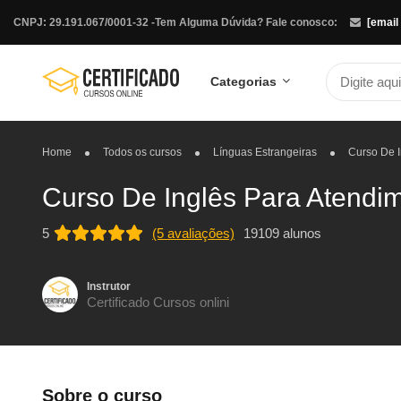
CNPJ: 29.191.067/0001-32 -
Tem Alguma Dúvida? Fale conosco:
[email
Categorias
Home
Todos os cursos
Línguas Estrangeiras
Curso De I
Curso De Inglês Para Atendi
5
(5 avaliações)
19109 alunos
Instrutor
Certificado Cursos onlini
Sobre o curso