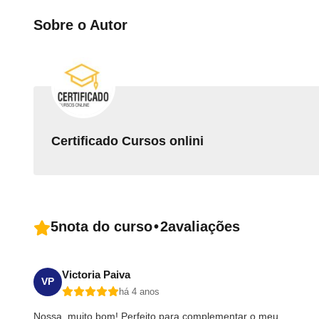
Sobre o Autor
Certificado Cursos onlini
5
nota do curso
•
2
avaliações
Victoria Paiva
VP
há 4 anos
Nossa, muito bom! Perfeito para complementar o meu