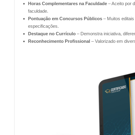
Horas Complementares na Faculdade
– Aceito por d
faculdade.
Pontuação em Concursos Públicos
– Muitos editais
especificações.
Destaque no Currículo
– Demonstra iniciativa, difer
Reconhecimento Profissional
– Valorizado em diver
Na primeira unidade do nosso curso de Informática Básic
maneira clara e objetiva.
Com uma abordagem didática e dividida em capítulos, ess
entendimento da importância da informática no mundo m