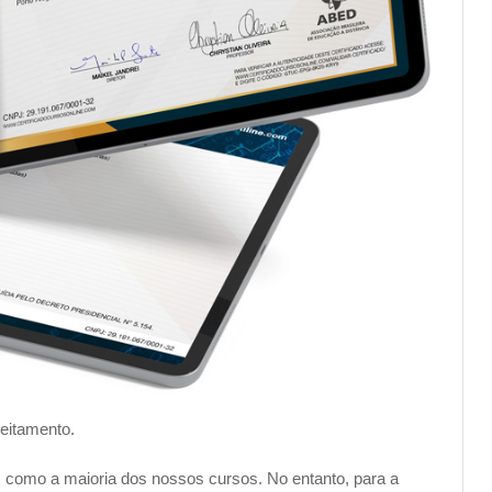
uma ferramenta indispensável, e como ela pode ser aplicada
com o nosso curso Online gratuito! Matricule-se agora e
 as funções mais avançadas da tecnologia.
veitamento.
tica
básica – Windows 10, partindo para o aprendizado de
im como a maioria dos nossos cursos. No entanto, para a