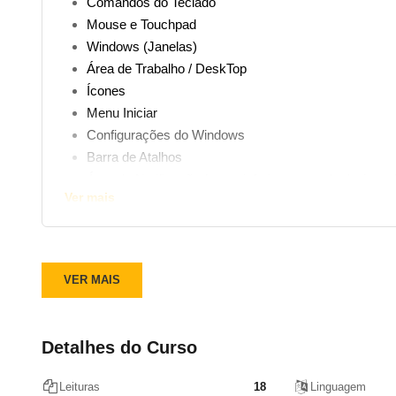
Comandos do Teclado
Mouse e Touchpad
Windows (Janelas)
Área de Trabalho / DeskTop
Ícones
Menu Iniciar
Configurações do Windows
Barra de Atalhos
Área de Notificação (canto inferior esquerdo da área d
Ver mais
Windows Explorer (Explorador do Windows)
Acessando o Explorador
Funcionamento do Explorador
Tipos de Arquivos
VER MAIS
Criando Novas Pastas
Copiando e Colando Pasta ou Arquivo existente para
Movendo Pastas ou Arquivos p/ outra Pasta
Detalhes do Curso
Aplicativos úteis
Calculadora
Leituras
18
Linguagem