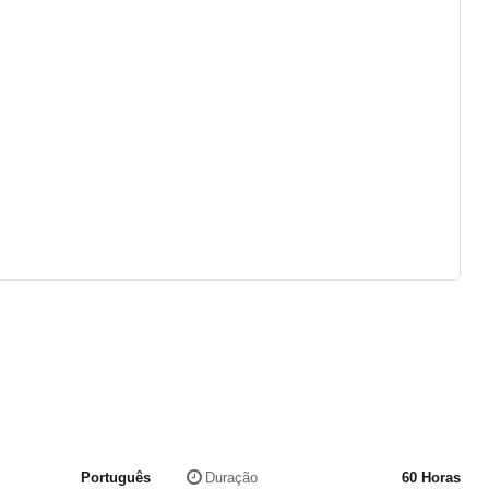
e trabalho)
 outra Pasta
Português
Duração
60 Horas