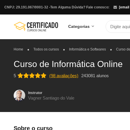
CNPJ: 29.191.067/0001-32 -
Tem Alguma Dúvida? Fale conosco:
[email
Categorias
Home
Todos os cursos
Informática e Softwares
Curso de
Curso de Informática Online
5
(98 avaliações)
243081 alunos
Instrutor
Vagner Santiago do Vale
Sobre o curso