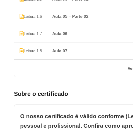
melhor escolha!
Aula 05 – Parte 02
Leitura 1.6
Com uma abordagem completa sobre conceitos e ferramen
indispensáveis para o seu desenvolvimento profissional. 
desafios que surgirem pela frente.
Aula 06
Leitura 1.7
Não perca mais tempo! Venha conferir agora mesmo o no
Aula 07
Leitura 1.8
cada unidade. Aproveite essa oportunidade para se torna
merece!
Ve
Veja a primeira aula de informática do n
Sobre o certificado
O nosso certificado é válido conforme (Le
pessoal e profissional. Confira como apro