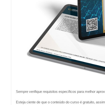
Você descobrirá os elementos que tornam a informática 
em diversas áreas do conhecimento.
Não perca mais tempo e venha se preparar para o futuro 
comece a aprender desde os conceitos mais básicos até
1) Utilidades da informática na sua vida
2) Software X Hardware
3) Comandos do teclado
4) Mouse e Touchpad
Sempre verifique requisitos específicos para melhor apro
Ao final você será capaz de avançar no
curso de informá
conhecimentos mais específicos.
Esteja ciente de que o conteúdo do curso é gratuito, ass