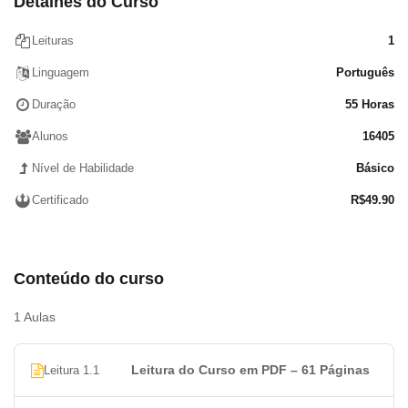
Detalhes do Curso
Resolução de Problemas
Problemas de software
Leituras
1
Simulador de defeitos
Linguagem
Português
Duração
55 Horas
Alunos
16405
Nível de Habilidade
Básico
Certificado
R$
49.90
Conteúdo do curso
1 Aulas
Leitura do Curso em PDF – 61 Páginas
Leitura 1.1