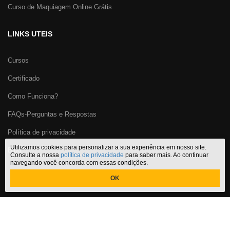
Curso de Maquiagem Online Grátis
LINKS UTEIS
Cursos
Certificado
Como Funciona?
FAQs-Perguntas e Respostas
Política de privacidade
Utilizamos cookies para personalizar a sua experiência em nosso site.
Blog
Consulte a nossa
política de privacidade
para saber mais. Ao continuar
navegando você concorda com essas condições.
OK
Certificado Cursos Online
,
o melhor site de
cursos online com
certificado
do Brasil. CNPJ: 29.191.067/0001-32