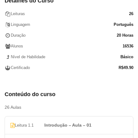
Detalhes do Curso
Documentos Recentes
Atalhos úteis
Leituras
26
Aba Página Inicial
Linguagem
Português
Grupo é chamado de Área de Transferência
Duração
20 Horas
Grupo: Slides
Grupo: Fonte
Alunos
16536
Grupo: Parágrafo
Nível de Habilidade
Básico
Grupo: Desenho
Grupo: Editando
Certificado
R$
49.90
ABA INSERIR
Grupo: Slides
Grupo: Tabelas
Conteúdo do curso
Grupo: Imagens
Grupo: Ilustrações
26 Aulas
Grupo: Suplementos
Grupo: Links
Introdução – Aula – 01
Leitura 1.1
Grupo: Comentários
Grupo: Texto