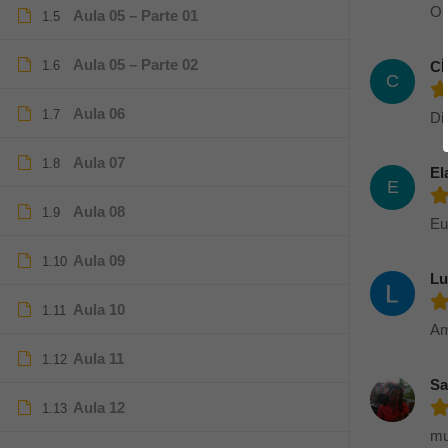
Ob
Aula 05 – Parte 01
1.5
Aula 05 – Parte 02
1.6
C
C
Aula 06
1.7
Di
Aula 07
1.8
El
E
Aula 08
1.9
Eu
Aula 09
1.10
Lu
Aula 10
1.11
Am
Aula 11
1.12
Sa
Aula 12
1.13
mu