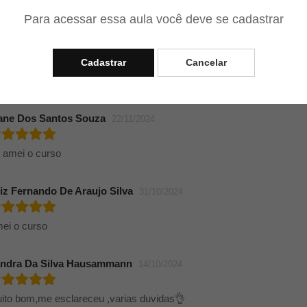
rigado Prof. Vagner!
Para acessar essa aula você deve se cadastrar
ÍNTIA RODRIGUES QUEIROZ
24/02/2025
Cadastrar
Cancelar
dática maravilhosa, recomendo e farei outros cursos.
ane Dos Santos Souza
22/11/2024
 amei o curso
iz Fernando De Araujo Silva
31/10/2024
ei o curso
ndra Da Silva Hausammann
14/10/2024
ito bom,me esclareceu ,varias duvidas👌