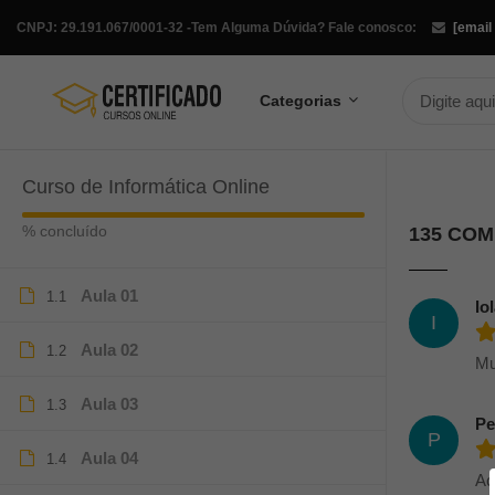
CNPJ: 29.191.067/0001-32 -
Tem Alguma Dúvida? Fale conosco:
[email
Categorias
Curso de Informática Online
% concluído
135 CO
Aula 01
1.1
Io
I
Aula 02
1.2
Mu
Aula 03
1.3
Pe
P
Aula 04
1.4
Ac