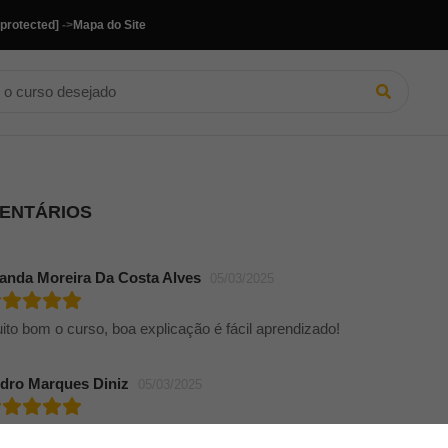
 protected]
->
Mapa do Site
MENTÁRIOS
landa Moreira Da Costa Alves
05/03/2025
ito bom o curso, boa explicação é fácil aprendizado!
dro Marques Diniz
05/03/2025
hei meio chato no começo, mas eu fui me inturmando e acabei gostan