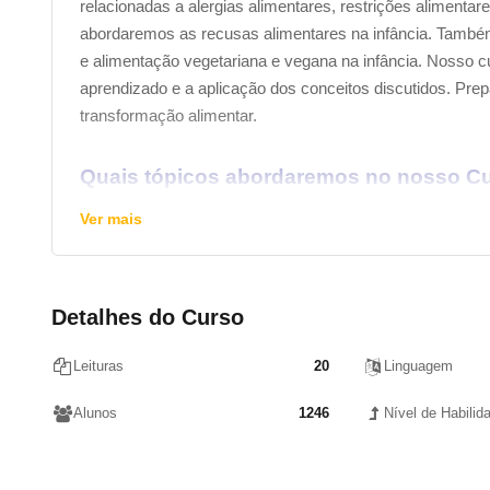
relacionadas a alergias alimentares, restrições alimentare
abordaremos as recusas alimentares na infância. Também
e alimentação vegetariana e vegana na infância. Nosso cu
aprendizado e a aplicação dos conceitos discutidos. Pre
transformação alimentar.
Quais tópicos abordaremos no nosso Cu
Importância da introdução alimentar.
Ver mais
Desenvolvimento infantil e alimentação.
Nutrição durante a infância.
Tipos de alimentos para diferentes idades.
Detalhes do Curso
Preparação de alimentos para bebês.
Introdução de sólidos.
Leituras
20
Linguagem
Estratégias para lidar com a seletividade alimentar.
Intolerâncias e alergias alimentares na infância.
Alunos
1246
Nível de Habilid
Influência do ambiente familiar na alimentação.
Promoção de hábitos alimentares saudáveis.
Alimentação durante eventos especiais