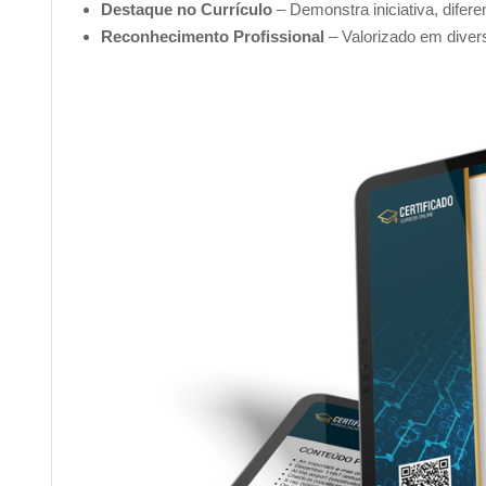
Destaque no Currículo
– Demonstra iniciativa, difer
O valor do investimento para a emissão do certificado é 
Reconhecimento Profissional
– Valorizado em diver
crédito ou
PIX
.
Assim que o pagamento for confirmado (o prazo de con
escolhido), você receberá a liberação para realizar o down
______________________________________________
Complemente seu aprendizado com outro
Nossa plataforma conta com outros diversos cursos que 
elaborados por profissionais especializados! Confira:
Curso online de
Introdução à nutrição
Curso online de
Alimentação e fome emocional
Curso online de
Amamentação
Curso online de
Nutrição Gestacional