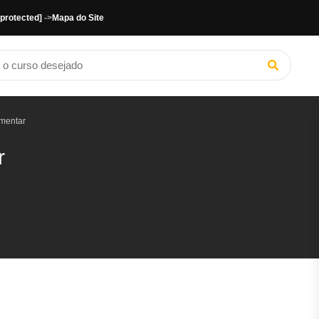
 protected]
->
Mapa do Site
imentar
r