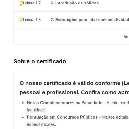
6. Introdução de sólidos
Leitura 1.7
Essa taxa pode ser paga via boleto, cartão de crédito ou
______________________________________________
7. Estratégias para lidar com seletivida
Leitura 1.8
2. Quanto tempo dura um Curso de Intr
Ve
O nosso curso de introdução alimentar online foi planeja
bacana, como nossa plataforma é digital,
você pode faze
Sobre o certificado
lugar
. Só precisa estar conectado à internet, ok?
______________________________________________
O nosso certificado é válido conforme (Le
3. Como obter o certificado de conclus
pessoal e profissional. Confira como apro
Horas Complementares na Faculdade
– Aceito por d
Para obter o seu certificado, é bastante simples!
Basta re
faculdade.
superior a 6.0 na avaliação final
. Uma vez que você tenh
Pontuação em Concursos Públicos
– Muitos editais
certificado.
especificações.