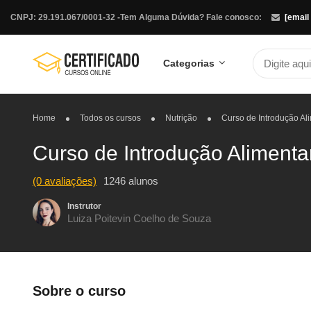
CNPJ: 29.191.067/0001-32 -
Tem Alguma Dúvida? Fale conosco:
[email
Categorias
Home
Todos os cursos
Nutrição
Curso de Introdução Al
Curso de Introdução Alimenta
(0 avaliações)
1246 alunos
Instrutor
Luiza Poitevin Coelho de Souza
Sobre o curso