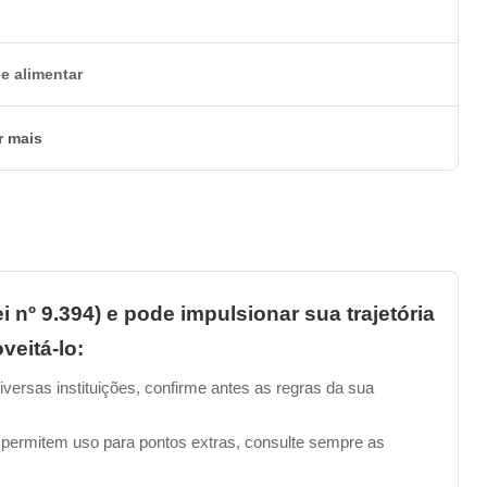
PIX
, conforme a sua preferência.
________________________________________________
de alimentar
odução alimentar?
r mais
do para ter uma duração de 30 horas-aula. Mas olha que
r o curso no seu ritmo, a qualquer hora e em qualquer
________________________________________________
i nº 9.394) e pode impulsionar sua trajetória
ão do curso?
veitá-lo:
iversas instituições, confirme antes as regras da sua
alizar o curso por completo e obter uma nota igual ou
a alcançado esse resultado, você poderá solicitar o seu
 permitem uso para pontos extras, consulte sempre as