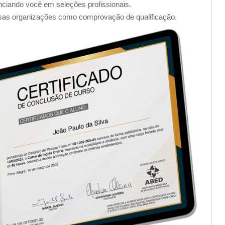
enciando você em seleções profissionais.
de R$ 49,90, podendo ser pago por boleto bancário, cartão de
sas organizações como comprovação de qualificação.
firmação varia dependendo do método de pagamento
load do seu certificado.
________________________________________________
s assuntos pertinentes na área:
podem deixar seu currículo ainda mais completo. Cursos