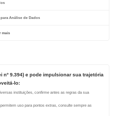
dos
________________________________________________
 para Análise de Dados
ise de Dados?
r mais
para ter uma duração de 30 horas-aula. Mas olha que
r o curso no seu ritmo, a qualquer hora e em qualquer
________________________________________________
i nº 9.394) e pode impulsionar sua trajetória
ão do curso?
veitá-lo:
alizar o curso por completo e obter uma nota igual ou
iversas instituições, confirme antes as regras da sua
a alcançado esse resultado, você poderá solicitar o seu
 permitem uso para pontos extras, consulte sempre as
de R$ 49,90, podendo ser pago por boleto bancário, cartão de