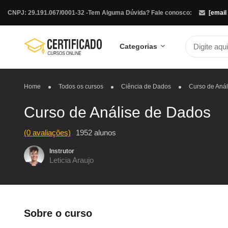
CNPJ: 29.191.067/0001-32 -
Tem Alguma Dúvida? Fale conosco:
[email
Categorias
Home
Todos os cursos
Ciência de Dados
Curso de Aná
Curso de Análise de Dados
(0 avaliações)
1952 alunos
Instrutor
Leticia Araujo
Sobre o curso