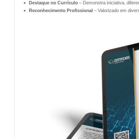
Destaque no Currículo
– Demonstra iniciativa, difer
crédito ou
PIX
.
Reconhecimento Profissional
– Valorizado em diver
Assim que o pagamento for confirmado (o prazo de con
escolhido), você receberá a liberação para realizar o down
______________________________________________
Complemente seu aprendizado com outro
Nossa plataforma conta com outros diversos cursos que 
elaborados por profissionais especializados! Confira:
Curso online de
Gestão da Qualidade
Curso online de
Metodologias de melhoria de proces
Curso online de
Power BI
Curso online de
Gestão de Processos