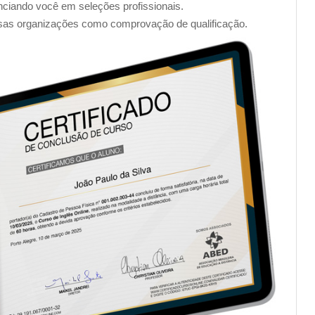
enciando você em seleções profissionais.
sas organizações como comprovação de qualificação.
firmação varia dependendo do método de pagamento
load do seu certificado.
________________________________________________
s assuntos pertinentes na área:
podem deixar seu currículo ainda mais completo. Cursos
so