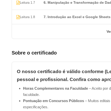
6. Manipulação e Transformação de Da
Leitura 1.7
______________________________________________
7. Introdução ao Excel e Google Sheets
Leitura 1.8
2. Quanto tempo dura um Curso de Anál
Ve
O nosso Curso de Análise de Dados online foi planejado 
bacana, como nossa plataforma é digital,
você pode faze
lugar
. Só precisa estar conectado à internet, ok?
Sobre o certificado
______________________________________________
O nosso certificado é válido conforme (Le
3. Como obter o certificado de conclus
pessoal e profissional. Confira como apro
Para obter o seu certificado, é bastante simples!
Basta re
Horas Complementares na Faculdade
– Aceito por d
superior a 6.0 na avaliação final
. Uma vez que você tenh
faculdade.
certificado.
Pontuação em Concursos Públicos
– Muitos editais
especificações.
O valor do investimento para a emissão do certificado é 