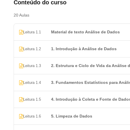
Conteúdo do curso
Introdução à Visualização de Dados
Gráficos com Matplotlib e Seaborn (Python)
20 Aulas
Introdução ao Power BI
Introdução ao Tableau
Material de texto Análise de Dados
Leitura 1.1
Modelos Preditivos e Machine Learning
Apresentação e Comunicação de Resultados
1. Introdução à Análise de Dados
Leitura 1.2
Perguntas frequentes
2. Estrutura e Ciclo de Vida da Análise
Leitura 1.3
1. Qual o valor de um Curso de Análise
3. Fundamentos Estatísticos para Anál
Leitura 1.4
O conteúdo do nosso
Curso de Análise de Dados é Gra
plataforma
Certificado Cursos Online
! No entanto, apenas
valor de
R$ 49,90 (O certificado é uma opção para os a
4. Introdução à Coleta e Fonte de Dado
Leitura 1.5
quantos cursos gratuitos desejarem, sem limitações,
de nenhum deles)
.
5. Limpeza de Dados
Leitura 1.6
Essa taxa pode ser paga via boleto, cartão de crédito ou