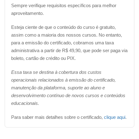
Para obter o seu certificado, é bastante simples!
Basta
Sempre verifique requisitos específicos para melhor
realizar o curso por completo e obter uma nota igual
aproveitamento.
ou superior a 6.0 na avaliação final
. Uma vez que
você tenha alcançado esse resultado, você poderá
Esteja ciente de que o conteúdo do curso é gratuito,
solicitar o seu certificado.
assim como a maioria dos nossos cursos. No entanto,
para a emissão do certificado, cobramos uma taxa
O valor do investimento para a emissão do certificado é
administrativa a partir de R$ 49,90, que pode ser paga via
de R$ 49,90, podendo ser pago por boleto bancário,
boleto, cartão de crédito ou PIX.
cartão de crédito ou
PIX
.
Essa taxa se destina à cobertura dos custos
Assim que o pagamento for confirmado (o prazo de
operacionais relacionados à emissão do certificado,
confirmação varia dependendo do método de
manutenção da plataforma, suporte ao aluno e
pagamento escolhido), você receberá a liberação para
desenvolvimento contínuo de novos cursos e conteúdos
realizar o download do seu certificado.
educacionais.
Para saber mais detalhes sobre o certificado,
clique aqui
.
__________________________________________________
Complemente seu aprendizado com