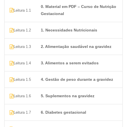
0. Material em PDF – Curso de Nutrição
Quais tópicos abordaremos no nosso
Leitura 1.1
Gestacional
Curso de Nutrição Gestacional?
Necessidades nutricionais durante a gravidez
1. Necessidades Nutricionais
Leitura 1.2
Alimentação saudável durante a gravidez
Alimentos a serem evitados
2. Alimentação saudável na gravidez
Leitura 1.3
Gestão de peso durante a gravidez
Suplementação na gravidez
Diabetes gestacional
3. Alimentos a serem evitados
Leitura 1.4
Hipertensão gestacional
Pré-eclâmpsia
4. Gestão de peso durante a gravidez
Leitura 1.5
Gerenciamento de alergias e intolerâncias
alimentares na gravidez
5. Suplementos na gravidez
Leitura 1.6
Nutrição e saúde digestiva na gravidez
Prevenção de Defeitos Congênitos
Importância da hidratação na gravidez
6. Diabetes gestacional
Leitura 1.7
Nutrição no pós parto