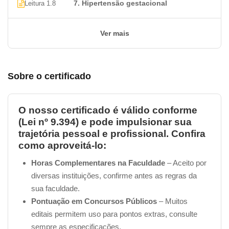
7. Hipertensão gestacional
Leitura 1.8
Perguntas frequentes
1. Qual o valor de um Curso de
Ver mais
Nutrição Gestacional?
O conteúdo do nosso
Curso de Nutrição Gestacional
Sobre o certificado
é Gratuito
, assim como a grande maioria dos cursos
da nossa plataforma
Certificado Cursos Online
! No
entanto, apenas para lembrar, há uma taxa para a
O nosso certificado é válido conforme
emissão do certificado no valor de
R$ 49,90 (O
(Lei nº 9.394) e pode impulsionar sua
certificado é uma opção para os alunos, e eles têm a
trajetória pessoal e profissional. Confira
liberdade de se inscreverem em quantos cursos
como aproveitá-lo:
gratuitos desejarem, sem limitações, mesmo sem a
Horas Complementares na Faculdade
– Aceito por
intenção de obter certificados de todos ou de
diversas instituições, confirme antes as regras da
nenhum deles)
.
sua faculdade.
Pontuação em Concursos Públicos
– Muitos
Essa taxa pode ser paga via boleto, cartão de crédito ou
editais permitem uso para pontos extras, consulte
PIX
, conforme a sua preferência.
sempre as especificações.