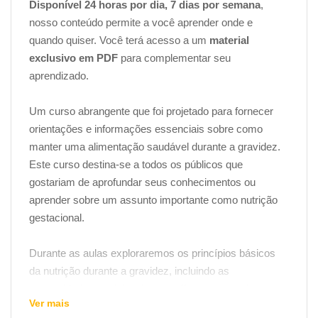
Disponível 24 horas por dia, 7 dias por semana
,
nosso conteúdo permite a você aprender onde e
quando quiser. Você terá acesso a um
material
exclusivo em PDF
para complementar seu
aprendizado.
Um curso abrangente que foi projetado para fornecer
orientações e informações essenciais sobre como
manter uma alimentação saudável durante a gravidez.
Este curso destina-se a todos os públicos que
gostariam de aprofundar seus conhecimentos ou
aprender sobre um assunto importante como nutrição
gestacional.
Durante as aulas exploraremos os princípios básicos
da nutrição durante a gravidez, incluindo as
necessidades nutricionais específicas para cada
Ver mais
trimestre, estratégias para promover um ganho de peso