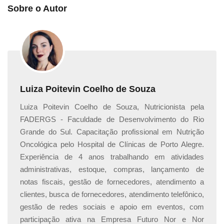
outros assuntos pertinentes na área:
Sobre o Autor
Nossa plataforma conta com outros diversos cursos
que podem deixar seu currículo ainda mais completo.
Cursos elaborados por profissionais especializados!
Confira:
Luiza Poitevin Coelho de Souza
Curso online de
Introdução à nutrição
Curso online de
Alimentação e fome emocional
Luiza Poitevin Coelho de Souza, Nutricionista pela
Curso online de
Amamentação
FADERGS - Faculdade de Desenvolvimento do Rio
Curso online de
Introdução alimentar
Grande do Sul. Capacitação profissional em Nutrição
Oncológica pelo Hospital de Clínicas de Porto Alegre.
__________________________________________________
Experiência de 4 anos trabalhando em atividades
administrativas, estoque, compras, lançamento de
Caso queira obter mais informações sobre o certificado,
notas fiscais, gestão de fornecedores, atendimento a
clique aqui
.
clientes, busca de fornecedores, atendimento telefônico,
gestão de redes sociais e apoio em eventos, com
Aprimore suas habilidades em gerenciamento de peso
participação ativa na Empresa Futuro Nor e Nor
durante a gravidez e promova uma gestação saudável