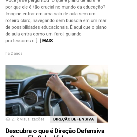
Você já se perguntou “O que é plano de aula” e
por que ele é tão crucial no mundo da educação?
Imagine entrar em uma sala de aula sem um
roteiro claro, navegando sem bússola em um mar
de possibilidades educacionais. É aqui que o plano
de aula entra como um farol, guiando
professores e […]
MAIS
há 2 anos
2.1k
Visualizações
DIREÇÃO DEFENSIVA
Descubra o que é Direção Defensiva