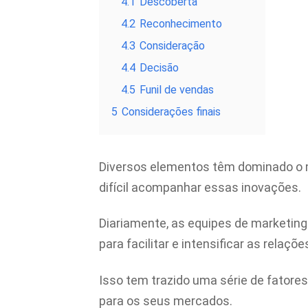
4.1
Descoberta
4.2
Reconhecimento
4.3
Consideração
4.4
Decisão
4.5
Funil de vendas
5
Considerações finais
Diversos elementos têm dominado o m
difícil acompanhar essas inovações.
Diariamente, as equipes de marketin
para facilitar e intensificar as relaçõ
Isso tem trazido uma série de fatore
para os seus mercados.