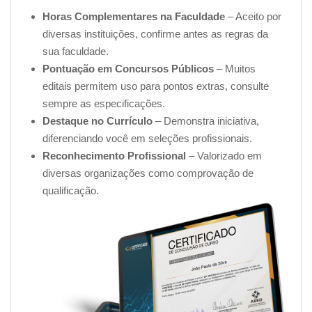
Horas Complementares na Faculdade
– Aceito por
seguros. Sendo elementos essenciais que transformam
diversas instituições, confirme antes as regras da
uma loja virtual em um canal de vendas ágil, seguro e
sua faculdade.
atrativo.
Pontuação em Concursos Públicos
– Muitos
editais permitem uso para pontos extras, consulte
Cada escolha estratégica é moldada para maximizar a
sempre as especificações.
usabilidade, segurança e eficácia operacional, na
Destaque no Currículo
– Demonstra iniciativa,
construção de uma loja virtual eficiente. Onde a
diferenciando você em seleções profissionais.
plataforma online se torna um espaço de compras
Reconhecimento Profissional
– Valorizado em
envolvente, refletindo os valores do negócio e
diversas organizações como comprovação de
oferecendo aos clientes uma jornada de compra online
qualificação.
inesquecível.
Módulo 5 – Estratégias de marketing digital para
iniciantes
Podendo ser considerado um território vital para o
sucesso de qualquer empreendimento online, onde uma
presença online notável é feita através de estratégias de