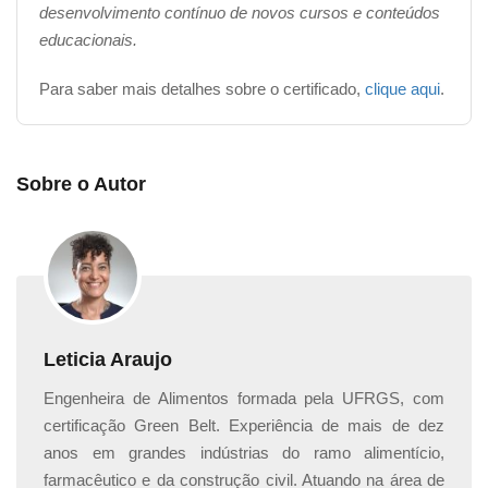
desenvolvimento contínuo de novos cursos e conteúdos
Módulo 7 – Otimização para motores de busca
educacionais.
(SEO)
Para saber mais detalhes sobre o certificado,
clique aqui
.
A compreensão e aplicação eficaz de técnicas de SEO
não só impulsionam a visibilidade online, mas
desempenham um papel central nas estratégias de
vendas online. O SEO atua como alicerce para o
Sobre o Autor
sucesso digital, além das palavras-chave, otimização
de conteúdo e estratégias de link building que
funcionam como ferramentas nos resultados de busca,
impulsionando as vendas e o sucesso digital.
Módulo 8 – Google Analytics e outras
Leticia Araujo
ferramentas de análise
Engenheira de Alimentos formada pela UFRGS, com
A análise de dados é uma habilidade essencial para
certificação Green Belt. Experiência de mais de dez
orientar estratégias e otimizar o desempenho online. O
anos em grandes indústrias do ramo alimentício,
Google Analytics é uma importante ferramenta para
farmacêutico e da construção civil. Atuando na área de
auxiliar nesse processo. Além dele, existem outras