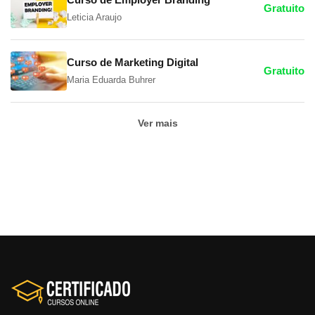
Gratuito
Em um cenário onde as transações online são a
Leticia Araujo
espinha dorsal do comércio eletrônico, garantir a
integridade, confidencialidade e autenticidade das
Curso de Marketing Digital
informações torna-se imperativo. Existem diversas
Gratuito
Maria Eduarda Buhrer
estratégias e ferramentas essenciais para proteger os
dados sensíveis dos clientes. É importante implementar
uma comunicação segura por meio de certificados SSL
Ver mais
e estabelecer práticas eficazes de prevenção contra
fraudes, construindo assim uma base sólida para a
confiança do cliente e a longevidade do negócio online.
Módulo 13 – Estratégias de retenção de clientes
É de suma importância manter o foco na fidelização e
no compromisso para a sustentabilidade dos negócios
online, discutindo maneiras de recompensar a lealdade
dos clientes. Além disso, buscar estabelecer um
ambiente que valorize a continuidade para aqueles