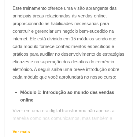
Este treinamento oferece uma visão abrangente das
principais áreas relacionadas às vendas online,
proporcionando as habilidades necessárias para
construir e gerenciar um negócio bem-sucedido na
internet. Ele está dividido em 15 módulos sendo que
cada módulo fornece conhecimentos específicos e
práticos para auxiliar no desenvolvimento de estratégias
eficazes e na superação dos desafios do comércio
eletrônico. A seguir saiba uma breve introdução sobre
cada módulo que você aprofundará no nosso curso:
Módulo 1: Introdução ao mundo das vendas
online
Viver em uma era digital transformou não apenas a
maneira como nos comunicamos, mas também a
forma como fazemos negócios. Nesse cenário
Ver mais
dinâmico e inovador, as vendas online emergem como