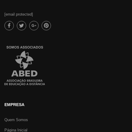
clientes que são recorrentes. A relevância das
Pesquisas de Satisfação vem se tornando uma
[email protected]
ferramenta imprescindível e valiosa para compreender
as necessidades dos clientes e aprimorar
continuamente a experiência oferecida. É necessário
uma abordagem estratégica, onde a retenção de
clientes é considerada um diferencial competitivo
crucial no cenário digital.
Módulo 14 – Acompanhamento de tendências e
inovações
A essencialidade da inovação, não é apenas um
diferencial, mas também um elemento indispensável
para a adaptação contínua e para o destaque no cenário
EMPRESA
digital. É muito pertinente compreender e antecipar as
mudanças nas preferências do consumidor, revelando
Quem Somos
como esse entendimento se traduz em oportunidades
estratégicas. A adoção de novas tecnologias impulsiona
Página Inicial