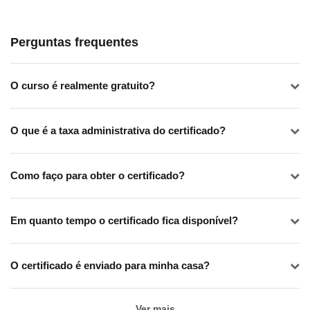
apenas precificar seus produtos de maneira eficaz, mas
também posicionar-se estrategicamente em um
mercado dinâmico e desafiador. A arte de definir preços
Perguntas frequentes
está ligada não apenas em atrair clientes, mas também
sustentar a rentabilidade e promover a lealdade do
O curso é realmente gratuito?
consumidor.
Módulo 10 – Atendimento ao cliente online
O que é a taxa administrativa do certificado?
Sendo uma peça vital na construção e manutenção
bem-sucedida de um negócio digital, é possível não
Como faço para obter o certificado?
apenas solucionar questões pontuais, mas cultivar uma
experiência ao cliente que transcende as expectativas,
estabelecendo laços sólidos e duradouros. A qualidade
Em quanto tempo o certificado fica disponível?
do atendimento ao cliente é muitas vezes o fator
determinante entre o sucesso e a estagnação.
O certificado é enviado para minha casa?
Módulo 11 – Logística e entrega eficientes
Ver mais