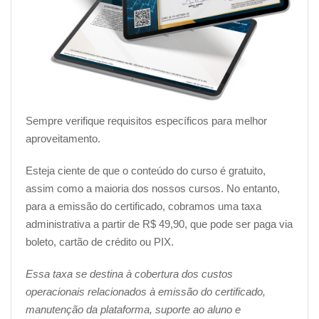
marketing digital sólidas. É possível destacar a marca
utilizando diversas opções de estratégias de marketing
essenciais, onde hoje se tem um cenário digital em uma
velocidade alta de constante evolução.
Módulo 6 – O poder do conteúdo
Sempre verifique requisitos específicos para melhor
Sendo uma abordagem que transcende a simples
aproveitamento.
promoção de produtos, o marketing de conteúdo visa
construir relacionamentos sólidos e duradouros com o
Esteja ciente de que o conteúdo do curso é gratuito,
público-alvo. A criação de conteúdo relevante, o uso
assim como a maioria dos nossos cursos. No entanto,
estratégico de blogs como ferramenta de marketing, e a
para a emissão do certificado, cobramos uma taxa
persuasão através de vídeos e imagens podem
administrativa a partir de R$ 49,90, que pode ser paga via
transformar marcas em narradores cativantes no vasto
boleto, cartão de crédito ou PIX.
cenário digital. Ao criar narrativas envolventes é
possível não apenas atrair a atenção, mas também
Essa taxa se destina à cobertura dos custos
inspirar a lealdade do cliente e o cativar através do
operacionais relacionados à emissão do certificado,
conteúdo.
manutenção da plataforma, suporte ao aluno e