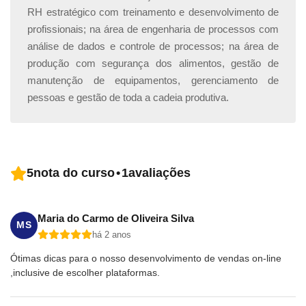
RH estratégico com treinamento e desenvolvimento de
ferramentas que poderão auxiliar também, dependendo
profissionais; na área de engenharia de processos com
do tipo de análise a ser feita. Ao analisar dados, é
análise de dados e controle de processos; na área de
imprescindível a interpretação de métricas relevantes,
produção com segurança dos alimentos, gestão de
transformando números em insights acionáveis.
manutenção de equipamentos, gerenciamento de
pessoas e gestão de toda a cadeia produtiva.
Módulo 9 – Estratégias de precificação
competitiva
No complexo universo do comércio online, a definição
de preços é uma arte que vai além da simples
5
nota do curso
•
1
avaliações
atribuição de valores a produtos. A forma de como
definir preços deve estar alinhada ao valor percebido
pelos clientes e, ao mesmo tempo, possibilitar destaque
Maria do Carmo de Oliveira Silva
MS
em um ambiente competitivo.
há 2 anos
Ótimas dicas para o nosso desenvolvimento de vendas on-line
Ao utilizar uma definição de preços competitivos,
,inclusive de escolher plataformas.
estratégias envolventes de descontos e promoções, e o
imperativo monitoramento da concorrência, é viável não