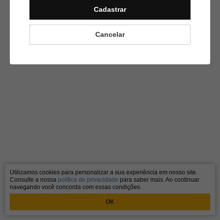
!!!
Cadastrar
Cancelar
Utilizamos cookies para personalizar a sua experiência em nosso site.
Consulte a nossa
política de privacidade
para saber mais. Ao continuar
navegando você concorda com essas condições.
OK