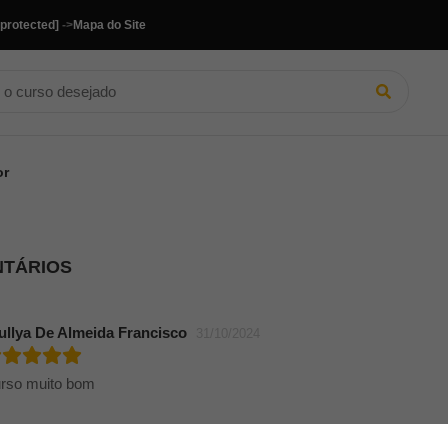
 protected]
->
Mapa do Site
or
NTÁRIOS
ullya De Almeida Francisco
31/10/2024
rso muito bom
dro Henrique Woniski
12/12/2023