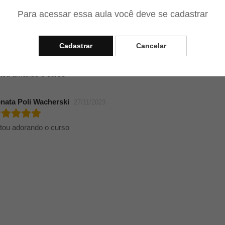
Para acessar essa aula você deve se cadastrar
p de mais ! 🤩
Cadastrar
Cancelar
nessa Ferreira
05/12/2023
tou amando o curso
nata Poli Wacherski
27/11/2023
tou adorando o curso