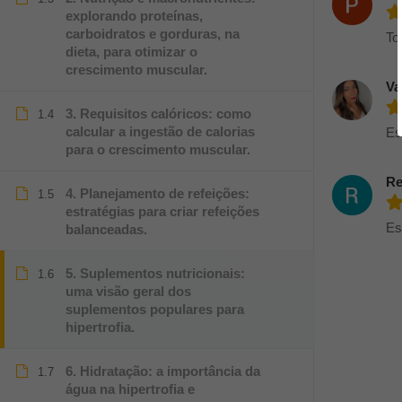
explorando proteínas,
carboidratos e gorduras, na
To
dieta, para otimizar o
crescimento muscular.
Va
3. Requisitos calóricos: como
1.4
calcular a ingestão de calorias
Es
para o crescimento muscular.
Re
4. Planejamento de refeições:
1.5
estratégias para criar refeições
Es
balanceadas.
5. Suplementos nutricionais:
1.6
uma visão geral dos
suplementos populares para
hipertrofia.
6. Hidratação: a importância da
1.7
água na hipertrofia e