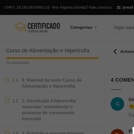
CNPJ: 29.191.067/0001-32 -
Tem Alguma Dúvida? Fale conosco:
[email
Categorias
Curso de Alimentação e Hipertrofia
Anteri
% concluído
4 COME
0. Material de texto Curso de
1.1
Alimentação e Hipertrofia
Gi
1. Introdução à hipertrofia
1.2
G
muscular: entendendo o
processo de crescimento
Cu
muscular.
Pe
2. Nutrição e macronutrientes:
1.3