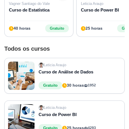
Vagner Santiago do Vale
Leticia Araujo
Curso de Estatística
Curso de Power BI
40 horas
25 horas
Gratuito
Grat
Todos os cursos
Leticia Araujo
Curso de Análise de Dados
30 horas
Gratuito
1952
Leticia Araujo
Curso de Power BI
25 horas
Gratuito
4293