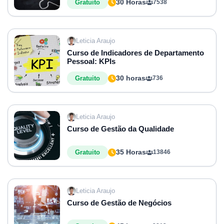
30 Horas
Gratuito
7538
Leticia Araujo
Curso de Indicadores de Departamento
Pessoal: KPIs
30 horas
Gratuito
736
Leticia Araujo
Curso de Gestão da Qualidade
35 Horas
Gratuito
13846
Leticia Araujo
Curso de Gestão de Negócios