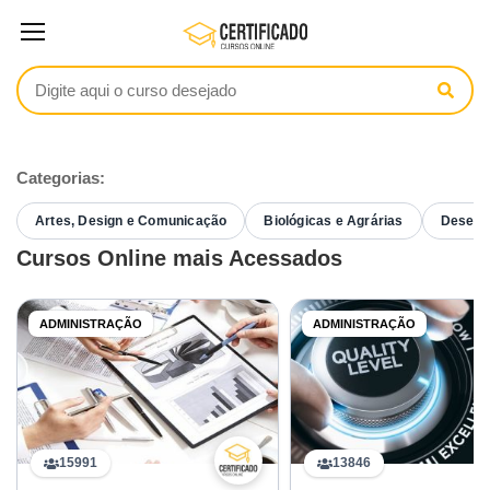
Categorias:
Artes, Design e Comunicação
Biológicas e Agrárias
Desenvo
Cursos Online mais Acessados
ADMINISTRAÇÃO
ADMINISTRAÇÃO
15991
13846