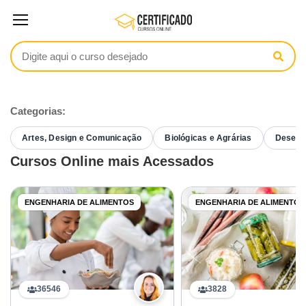
Categorias:
Artes, Design e Comunicação
Biológicas e Agrárias
Desenvo
Cursos Online mais Acessados
ENGENHARIA DE ALIMENTOS
ENGENHARIA DE ALIMENTOS
36546
3828