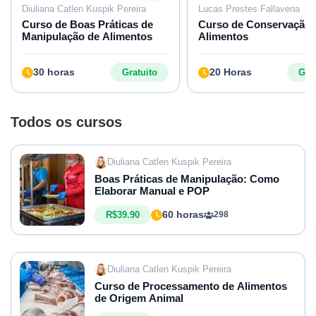
Diuliana Catlen Kuspik Pereira
Lucas Prestes Fallavena
Curso de Boas Práticas de
Curso de Conservação 
Manipulação de Alimentos
Alimentos
30 horas
20 Horas
Gratuito
Grat
Todos os cursos
Diuliana Catlen Kuspik Pereira
Boas Práticas de Manipulação: Como
Elaborar Manual e POP
60 horas
R$39.90
298
Diuliana Catlen Kuspik Pereira
Curso de Processamento de Alimentos
de Origem Animal