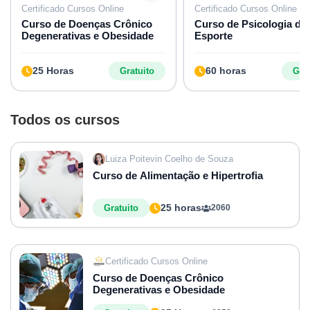
Certificado Cursos Online
Certificado Cursos Online
Curso de Doenças Crônico
Curso de Psicologia do
Degenerativas e Obesidade
Esporte
25 Horas
60 horas
Gratuito
Grat
Todos os cursos
Luiza Poitevin Coelho de Souza
Curso de Alimentação e Hipertrofia
25 horas
Gratuito
2060
Certificado Cursos Online
Curso de Doenças Crônico
Degenerativas e Obesidade