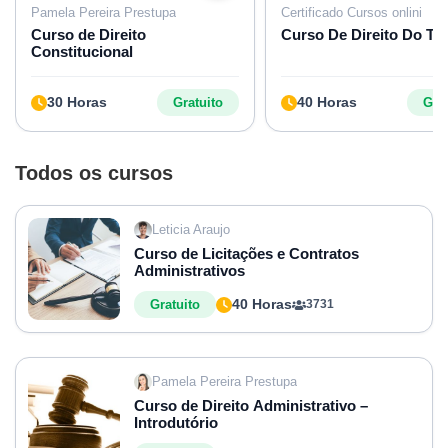
Pamela Pereira Prestupa
Certificado Cursos onlini
Curso de Direito
Curso De Direito Do Tr
Constitucional
30 Horas
40 Horas
Gratuito
Grat
Todos os cursos
Leticia Araujo
Curso de Licitações e Contratos
Administrativos
40 Horas
Gratuito
3731
Pamela Pereira Prestupa
Curso de Direito Administrativo –
Introdutório