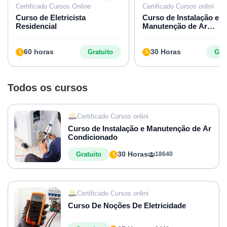
Certificado Cursos Online
Certificado Cursos onlini
Curso de Eletricista
Curso de Instalação e
Residencial
Manutenção de Ar
Condicionado
60 horas
30 Horas
Gratuito
Grat
Todos os cursos
Certificado Cursos onlini
Curso de Instalação e Manutenção de Ar
Condicionado
30 Horas
Gratuito
18640
Certificado Cursos onlini
Curso De Noções De Eletricidade