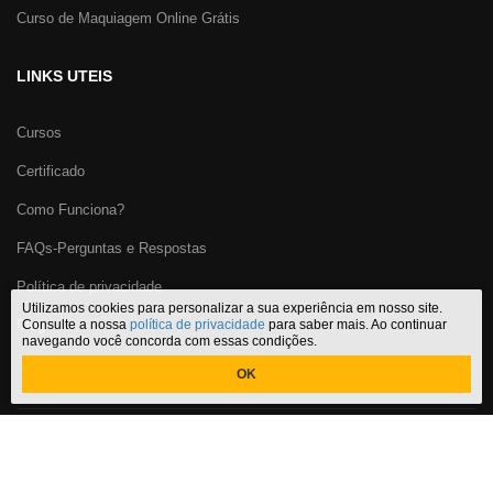
Curso de Maquiagem Online Grátis
LINKS UTEIS
Cursos
Certificado
Como Funciona?
FAQs-Perguntas e Respostas
Política de privacidade
Utilizamos cookies para personalizar a sua experiência em nosso site.
Blog
Consulte a nossa
política de privacidade
para saber mais. Ao continuar
navegando você concorda com essas condições.
OK
Certificado Cursos Online
,
o melhor site de
cursos online com
certificado
do Brasil. CNPJ: 29.191.067/0001-32