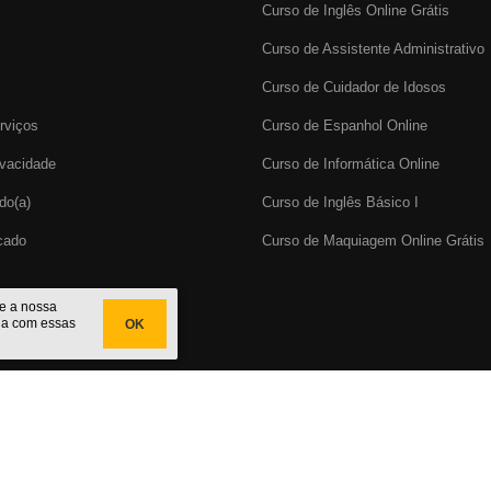
Curso de Inglês Online Grátis
Curso de Assistente Administrativo
Curso de Cuidador de Idosos
rviços
Curso de Espanhol Online
ivacidade
Curso de Informática Online
do(a)
Curso de Inglês Básico I
icado
Curso de Maquiagem Online Grátis
te a nossa
da com essas
OK
cado
do Brasil. CNPJ: 29.191.067/0001-32