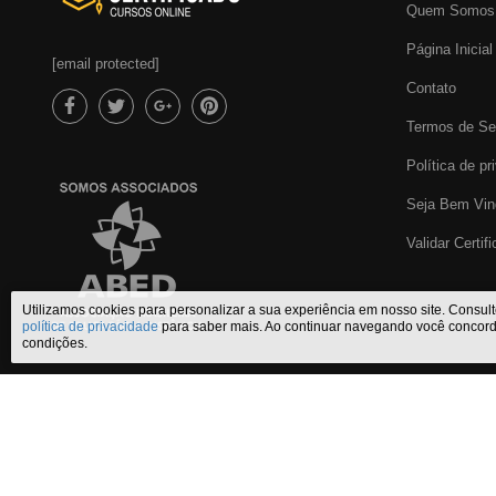
Quem Somos
Página Inicial
[email protected]
Contato
Termos de Se
Política de pr
Seja Bem Vin
Validar Certif
Utilizamos cookies para personalizar a sua experiência em nosso site. Consul
política de privacidade
para saber mais. Ao continuar navegando você concor
condições.
Certificado Cursos Online
,
o melhor site de
cursos online com certifi