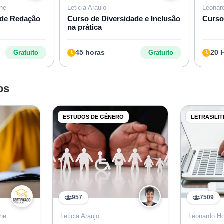
ine
Leticia Araujo
Leonar
 de Redação
Curso de Diversidade e Inclusão
Curso
na prática
45 horas
20 
Gratuito
Gratuito
os
ESTUDOS DE GÊNERO
LETRAS/LI
957
7509
ine
Leticia Araujo
Leonardo Ho