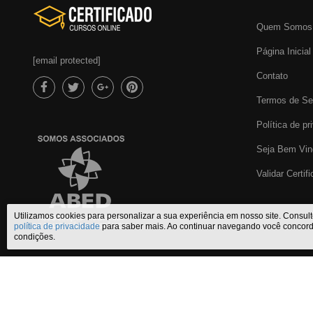
Quem Somos
Página Inicial
[email protected]
Contato
Termos de Se
Política de pr
Seja Bem Vin
Validar Certif
Utilizamos cookies para personalizar a sua experiência em nosso site. Consul
política de privacidade
para saber mais. Ao continuar navegando você concor
condições.
Certificado Cursos Online
,
o melhor site de
cursos online com certifi