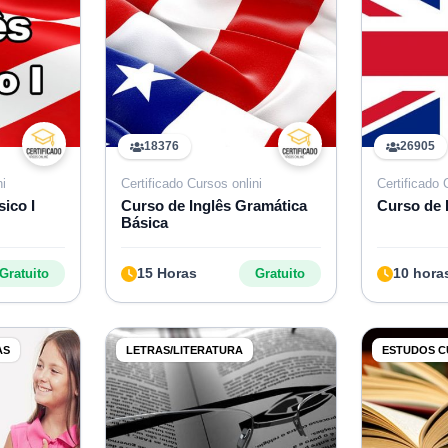
18376
26905
ni
Certificado Cursos onlini
Certificado
ico I
Curso de Inglês Gramática
Curso de 
Básica
15 Horas
10 hora
Gratuito
Gratuito
AS
LETRAS/LITERATURA
ESTUDOS C