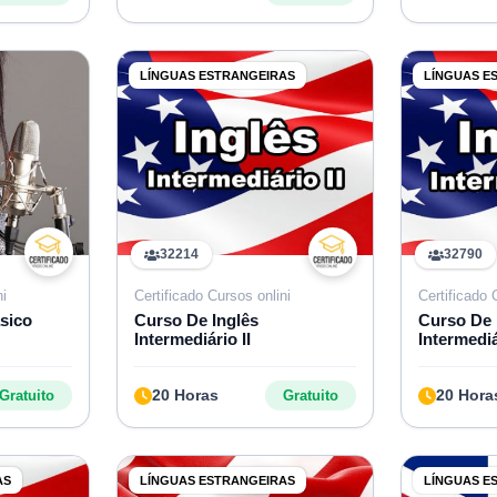
LÍNGUAS ESTRANGEIRAS
LÍNGUAS E
32214
32790
ni
Certificado Cursos onlini
Certificado 
sico
Curso De Inglês
Curso De 
Intermediário II
Intermediá
20 Horas
20 Hora
Gratuito
Gratuito
AS
LÍNGUAS ESTRANGEIRAS
LÍNGUAS E