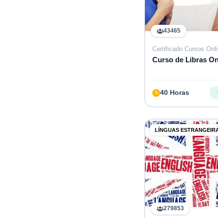
43465
Certificado Cursos Onl
Curso de Libras On
40 Horas
LÍNGUAS ESTRANGEIR
279853