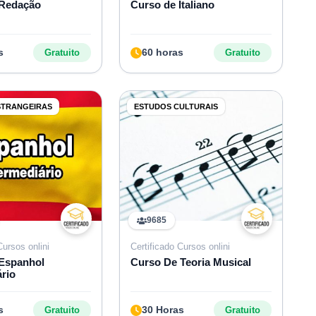
 Redação
Curso de Italiano
s
60 horas
Gratuito
Gratuito
STRANGEIRAS
ESTUDOS CULTURAIS
9685
Cursos onlini
Certificado Cursos onlini
Espanhol
Curso De Teoria Musical
ário
s
30 Horas
Gratuito
Gratuito