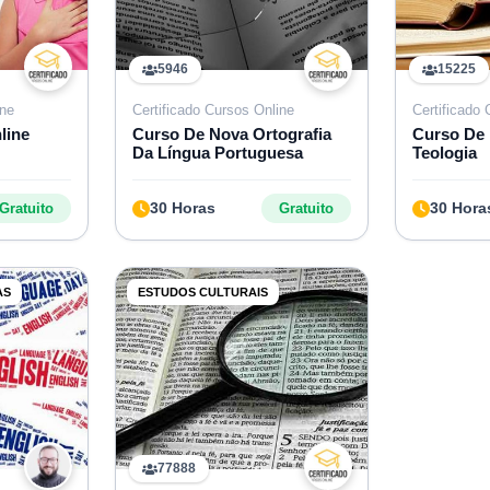
5946
15225
ine
Certificado Cursos Online
Certificado
line
Curso De Nova Ortografia
Curso De 
Da Língua Portuguesa
Teologia
30 Horas
30 Hora
Gratuito
Gratuito
AS
ESTUDOS CULTURAIS
77888