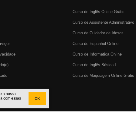
Curso de Inglês Online Grátis
Curso de Assistente Administrativo
Curso de Cuidador de Idosos
rviços
Curso de Espanhol Online
ivacidade
Curso de Informática Online
do(a)
Curso de Inglês Básico I
icado
Curso de Maquiagem Online Grátis
te a nossa
da com essas
OK
cado
do Brasil. CNPJ: 29.191.067/0001-32