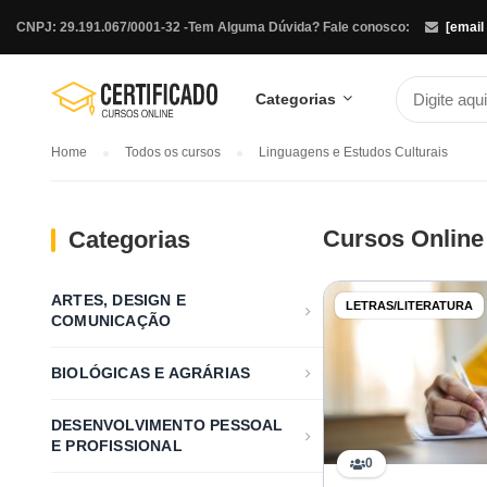
CNPJ: 29.191.067/0001-32 -
Tem Alguma Dúvida? Fale conosco:
[email
Categorias
Home
Todos os cursos
Linguagens e Estudos Culturais
Cursos Online
Categorias
ARTES, DESIGN E
LETRAS/LITERATURA
COMUNICAÇÃO
BIOLÓGICAS E AGRÁRIAS
DESENVOLVIMENTO PESSOAL
E PROFISSIONAL
0