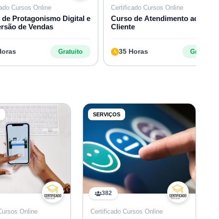
cado Cursos Online
Certificado Cursos Online
 de Protagonismo Digital e
Curso de Atendimento ao
rsão de Vendas
Cliente
Horas
35 Horas
Gratuito
Gratuito
G
SERVIÇOS
382
 Cursos Online
Certificado Cursos Online