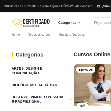
CNPJ: 29.191.067/0001-32 -
Tem Alguma Dúvida? Fale conosco:
[email
Categorias
Home
Todos os cursos
Gestão e Negócios
Cursos Online
Categorias
ARTES, DESIGN E
SERVIÇOS
COMUNICAÇÃO
BIOLÓGICAS E AGRÁRIAS
DESENVOLVIMENTO PESSOAL
E PROFISSIONAL
0