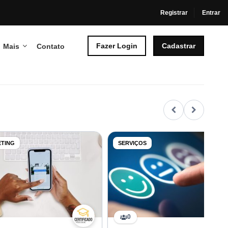
Registrar
Entrar
Fazer Login
Cadastrar
Mais
Contato
TING
SERVIÇOS
0