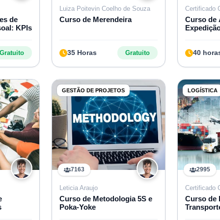
Luiza Poitevin Coelho de Souza
Certificado 
es de
Curso de Merendeira
Curso de 
oal: KPIs
Expediçã
35 Horas
40 hora
Gratuito
Gratuito
GESTÃO DE PROJETOS
LOGÍSTICA
7163
2995
Leticia Araujo
Certificado 
e
Curso de Metodologia 5S e
Curso de 
s
Poka-Yoke
Transport