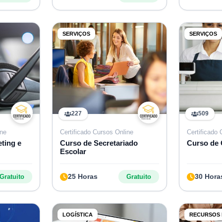
SERVIÇOS
SERVIÇOS
227
509
ine
Certificado Cursos Online
Certificado
ting e
Curso de Secretariado
Curso de 
Escolar
25 Horas
30 Hora
Gratuito
Gratuito
LOGÍSTICA
RECURSOS