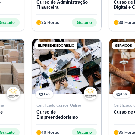
o
Curso de Administração
Curso de
Financeira
Digital e
Vendas
35 Horas
30 Hora
Gratuito
Gratuito
EMPREENDEDORISMO
SERVIÇOS
143
136
ine
Certificado Cursos Online
Certificado
 e
Curso de
Curso de
Empreendedorismo
40 Horas
35 Hora
Gratuito
Gratuito