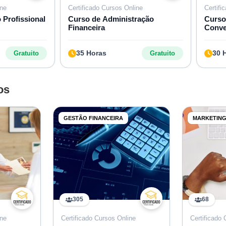
ine
Certificado Cursos Online
Certifi
Profissional
Curso de Administração
Curso
Financeira
Conve
35 Horas
30 
Gratuito
Gratuito
os
GESTÃO FINANCEIRA
MARKETIN
305
68
ine
Certificado Cursos Online
Certificado