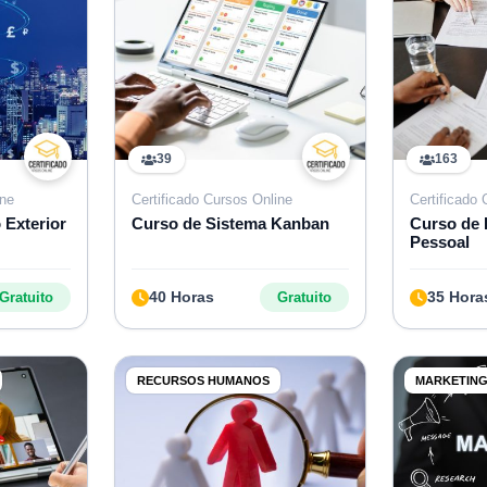
39
163
ine
Certificado Cursos Online
Certificado
 Exterior
Curso de Sistema Kanban
Curso de
Pessoal
40 Horas
35 Hora
Gratuito
Gratuito
RECURSOS HUMANOS
MARKETIN