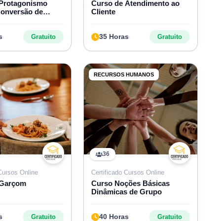
 Protagonismo
Curso de Atendimento ao
 Conversão de
Cliente
s
35 Horas
Gratuito
Gratuito
RECURSOS HUMANOS
36
 Cursos Online
Certificado Cursos Online
 Garçom
Curso Noções Básicas
Dinâmicas de Grupo
s
40 Horas
Gratuito
Gratuito