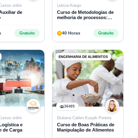
Cursos onlini
Leticia Araujo
Auxiliar de
Curso de Metodologias de
o
melhoria de processos:
PDCA e DMAIC
s
40 Horas
Gratuito
Gratuito
ENGENHARIA DE ALIMENTOS
36485
Cursos onlini
Diuliana Catlen Kuspik Pereira
Logística e
Curso de Boas Práticas de
e de Carga
Manipulação de Alimentos