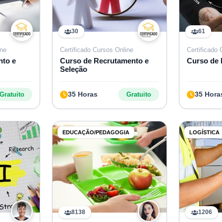
30
61
ine
Certificado Cursos Online
Certificado
nto e
Curso de Recrutamento e
Curso de 
Seleção
35 Horas
35 Hora
Gratuito
Gratuito
EDUCAÇÃO/PEDAGOGIA
LOGÍSTICA
8138
1206