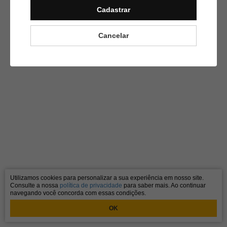
Cadastrar
Cancelar
Utilizamos cookies para personalizar a sua experiência em nosso site.
Consulte a nossa
política de privacidade
para saber mais. Ao continuar
navegando você concorda com essas condições.
OK