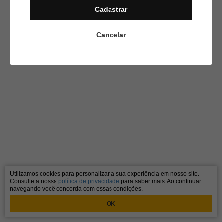
Cadastrar
Cancelar
Utilizamos cookies para personalizar a sua experiência em nosso site.
Consulte a nossa
política de privacidade
para saber mais. Ao continuar
navegando você concorda com essas condições.
OK