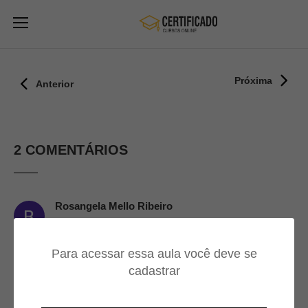
Próxima
Anterior
2 COMENTÁRIOS
Rosangela Mello Ribeiro
18/08/2022
Para acessar essa aula você deve se
Muito bom 10
cadastrar
Thalyta Machado
12/05/2022