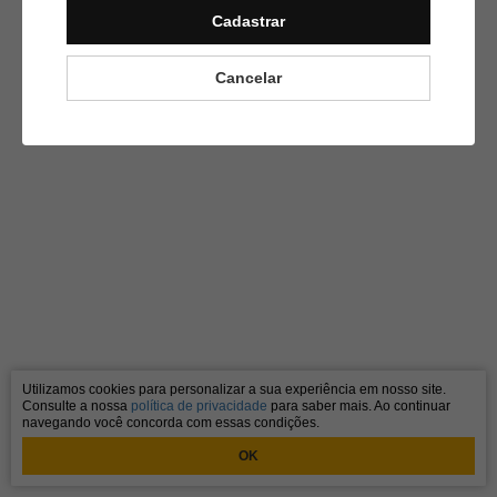
Cadastrar
Gostei!
Cancelar
Utilizamos cookies para personalizar a sua experiência em nosso site.
Consulte a nossa
política de privacidade
para saber mais. Ao continuar
navegando você concorda com essas condições.
OK