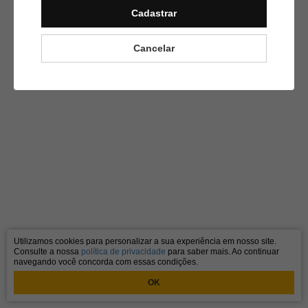
Cadastrar
Cancelar
Utilizamos cookies para personalizar a sua experiência em nosso site.
Consulte a nossa
política de privacidade
para saber mais. Ao continuar
navegando você concorda com essas condições.
OK