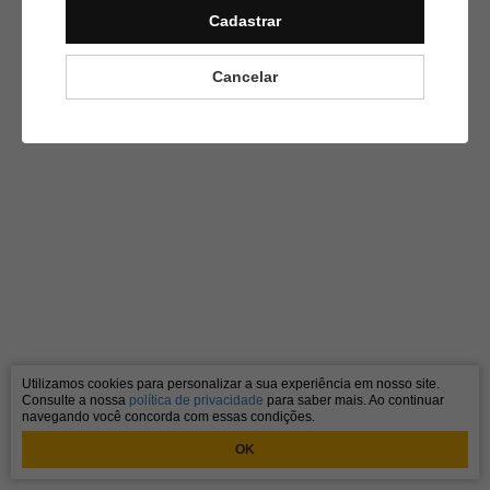
Cadastrar
Cancelar
Utilizamos cookies para personalizar a sua experiência em nosso site.
Consulte a nossa
política de privacidade
para saber mais. Ao continuar
navegando você concorda com essas condições.
OK