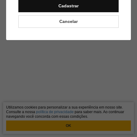
Cadastrar
Cancelar
Utilizamos cookies para personalizar a sua experiência em nosso site.
Consulte a nossa
política de privacidade
para saber mais. Ao continuar
navegando você concorda com essas condições.
OK