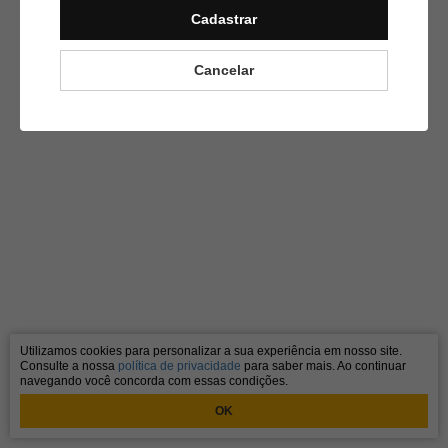
Cadastrar
Cancelar
Utilizamos cookies para personalizar a sua experiência em nosso site.
Consulte a nossa
política de privacidade
para saber mais. Ao continuar
navegando você concorda com essas condições.
OK