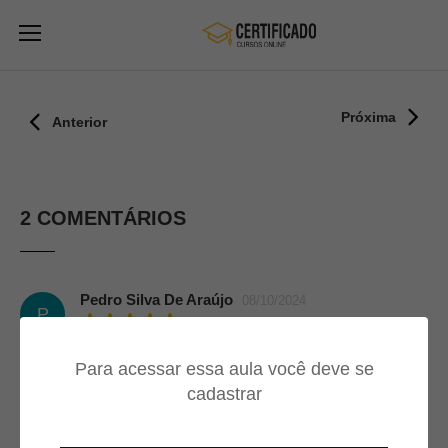
Próxima
Anterior
2 COMENTÁRIOS
Pedro Silva De Araújo
08/10/2024
P
Muito top
Para acessar essa aula você deve se
cadastrar
Giovanna
22/04/2024