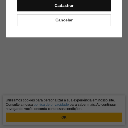
Cadastrar
Muito bom!
Cancelar
Utilizamos cookies para personalizar a sua experiência em nosso site.
Consulte a nossa
política de privacidade
para saber mais. Ao continuar
navegando você concorda com essas condições.
OK