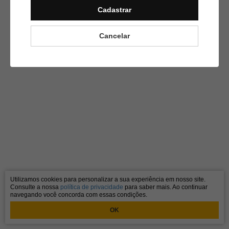
Cadastrar
Cancelar
Utilizamos cookies para personalizar a sua experiência em nosso site.
Consulte a nossa
política de privacidade
para saber mais. Ao continuar
navegando você concorda com essas condições.
OK