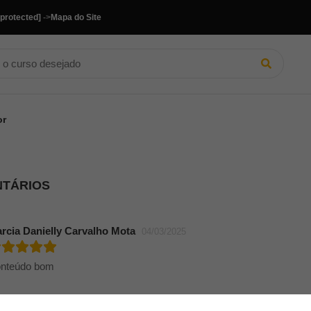
 protected]
->
Mapa do Site
or
NTÁRIOS
rcia Danielly Carvalho Mota
04/03/2025
nteúdo bom
DEL FERREIRA LEITE
09/10/2024