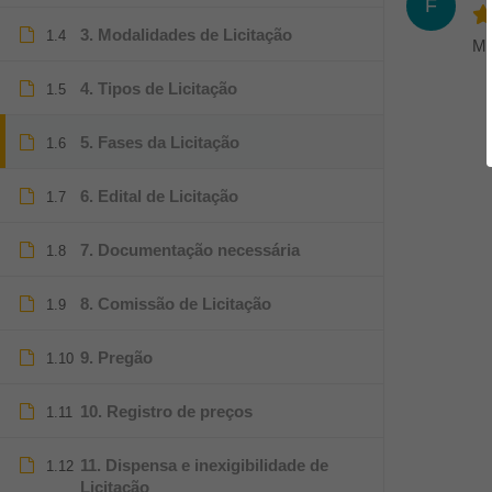
F
3. Modalidades de Licitação
1.4
Ma
4. Tipos de Licitação
1.5
5. Fases da Licitação
1.6
6. Edital de Licitação
1.7
7. Documentação necessária
1.8
8. Comissão de Licitação
1.9
9. Pregão
1.10
10. Registro de preços
1.11
11. Dispensa e inexigibilidade de
1.12
Licitação