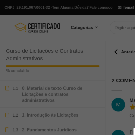
CNPJ: 29.191.067/0001-32 -
Tem Alguma Dúvida? Fale conosco:
[email
Categorias
Curso de Licitações e Contratos
Anteri
Administrativos
% concluído
2 COME
0. Material de texto Curso de
1.1
Licitações e contratos
administrativos
Ma
M
1. Introdução às Licitações
1.2
Co
2. Fundamentos Jurídicos
1.3
FI