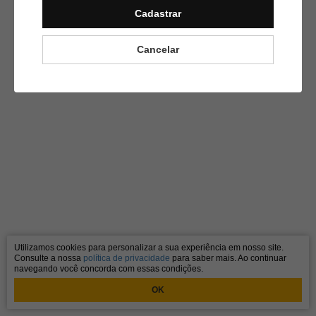
Cadastrar
Cancelar
Utilizamos cookies para personalizar a sua experiência em nosso site.
Consulte a nossa
política de privacidade
para saber mais. Ao continuar
navegando você concorda com essas condições.
OK