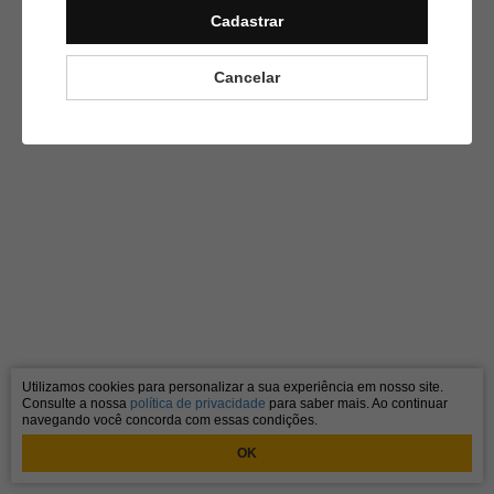
Cadastrar
Cancelar
Utilizamos cookies para personalizar a sua experiência em nosso site.
Consulte a nossa
política de privacidade
para saber mais. Ao continuar
navegando você concorda com essas condições.
OK