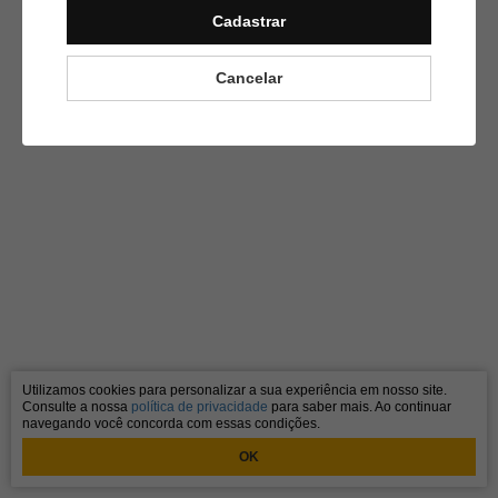
Cadastrar
Cancelar
Utilizamos cookies para personalizar a sua experiência em nosso site.
Consulte a nossa
política de privacidade
para saber mais. Ao continuar
navegando você concorda com essas condições.
OK