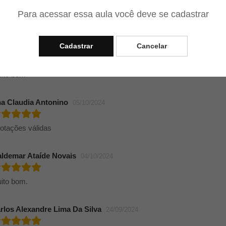
Para acessar essa aula você deve se cadastrar
ito interessante
Cadastrar
Cancelar
arecida Silva Costa
09/10/2024
ito bom
a Claudia Antonino
05/10/2024
otações válidas
ldemar Ataíde Novais
04/10/2024
ito bom.
rlos Alexandre Lima Da Silva
24/09/2024