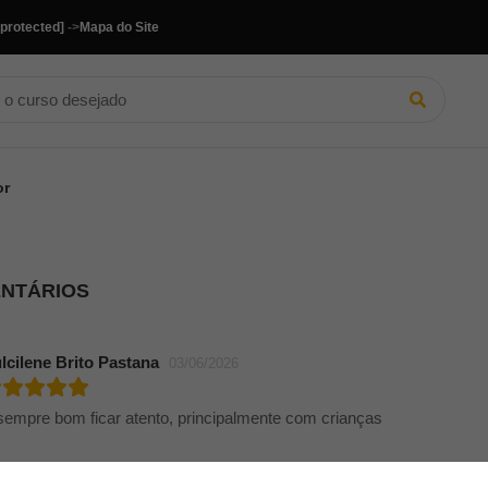
 protected]
->
Mapa do Site
or
ENTÁRIOS
lcilene Brito Pastana
03/06/2026
sempre bom ficar atento, principalmente com crianças
ANDERSON FERNANDES BAHIENSE
10/10/2024