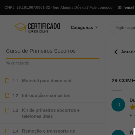
CNPJ: 29.191.067/0001-32 -
Tem Alguma Dúvida? Fale conosco:
[email
Categorias
Curso de Primeiros Socorros
Anteri
% concluído
29 COM
Material para download
1.1
Introdução e conceitos
1.2
Du
D
Kit de primeiros socorros e
1.3
É 
telefones úteis
Remoção e transporte de
1.4
W