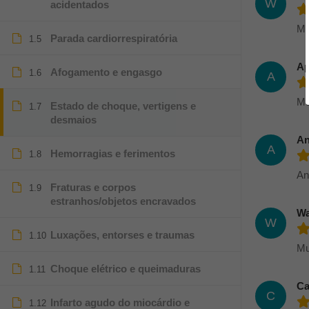
W
acidentados
Mu
Parada cardiorrespiratória
1.5
Ap
Afogamento e engasgo
1.6
A
Mu
Estado de choque, vertigens e
1.7
desmaios
An
A
Hemorragias e ferimentos
1.8
An
Fraturas e corpos
1.9
estranhos/objetos encravados
Wa
W
Luxações, entorses e traumas
1.10
Mu
Choque elétrico e queimaduras
1.11
Ca
C
Infarto agudo do miocárdio e
1.12