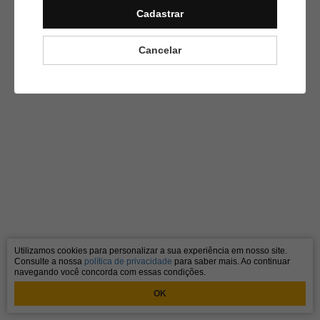
Cadastrar
Cancelar
Utilizamos cookies para personalizar a sua experiência em nosso site.
Consulte a nossa
política de privacidade
para saber mais. Ao continuar
navegando você concorda com essas condições.
OK