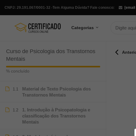
CNPJ: 29.191.067/0001-32 -
Tem Alguma Dúvida? Fale conosco:
[email
Categorias
Curso de Psicologia dos Transtornos
Anteri
Mentais
% concluído
Material de Texto Psicologia dos
1.1
Transtornos Mentais
1. Introdução à Psicopatologia e
1.2
classificação dos Transtornos
Mentais