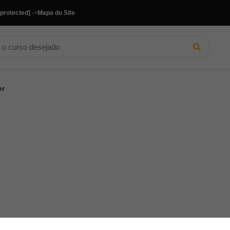
 protected]
->
Mapa do Site
or