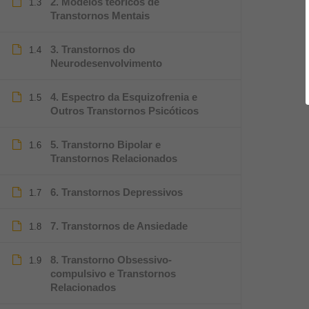
2. Modelos teóricos de
1.3
Transtornos Mentais
3. Transtornos do
1.4
Neurodesenvolvimento
4. Espectro da Esquizofrenia e
1.5
Outros Transtornos Psicóticos
5. Transtorno Bipolar e
1.6
Transtornos Relacionados
6. Transtornos Depressivos
1.7
7. Transtornos de Ansiedade
1.8
8. Transtorno Obsessivo-
1.9
compulsivo e Transtornos
Relacionados